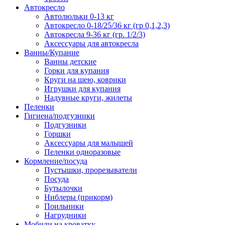
Автокресло
Автолюльки 0-13 кг
Автокресло 0-18/25/36 кг (гр 0,1,2,3)
Автокресла 9-36 кг (гр. 1/2/3)
Аксессуары для автокресла
Ванны/Купание
Ванны детские
Горки для купания
Круги на шею, коврики
Игрушки для купания
Надувные круги, жилеты
Пеленки
Гигиена/подгузники
Подгузники
Горшки
Аксессуары для малышей
Пеленки одноразовые
Кормление/посуда
Пустышки, прорезыватели
Посуда
Бутылочки
Ниблеры (прикорм)
Поильники
Нагрудники
Мобили на кроватку