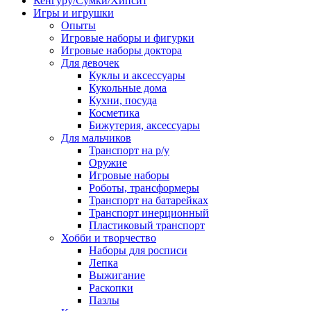
Кенгуру/Сумки/Хипсит
Игры и игрушки
Опыты
Игровые наборы и фигурки
Игровые наборы доктора
Для девочек
Куклы и аксессуары
Кукольные дома
Кухни, посуда
Косметика
Бижутерия, аксессуары
Для мальчиков
Транспорт на р/у
Оружие
Игровые наборы
Роботы, трансформеры
Транспорт на батарейках
Транспорт инерционный
Пластиковый транспорт
Хобби и творчество
Наборы для росписи
Лепка
Выжигание
Раскопки
Пазлы