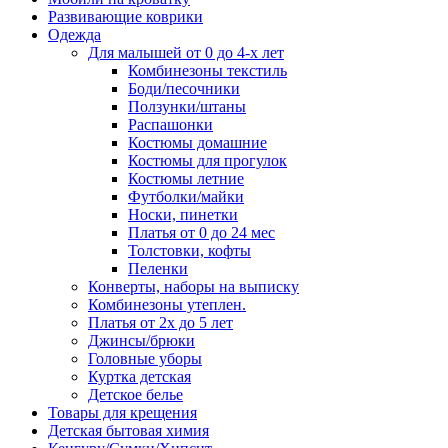
Развивающие коврики
Одежда
Для малышей от 0 до 4-х лет
Комбинезоны текстиль
Боди/песочники
Ползунки/штаны
Распашонки
Костюмы домашние
Костюмы для прогулок
Костюмы летние
Футболки/майки
Носки, пинетки
Платья от 0 до 24 мес
Толстовки, кофты
Пеленки
Конверты, наборы на выписку
Комбинезоны утеплен.
Платья от 2х до 5 лет
Джинсы/брюки
Головные уборы
Куртка детская
Детское белье
Товары для крещения
Детская бытовая химия