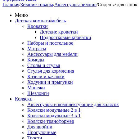
Главная
/
Зимние товары
/
Аксессуары зимние
/
Сиденье для санок 
Меню
Детская комната/мебель
Кроватки
Детские кроватки
Подростковые кроватки
Наборы и постельное
Матрасы
Аксессуары для мебели
Комоды
Столы и стулья
Стулья для кормления
Качели и качалки
Ходунки и прыгунки
Манежи
Шезлонги
Коляски
Аксессуары и комплектующие для колясок
Коляски модульные 2 в 1
Коляски модульные 3 в 1
Коляски-трансформер
Для двойни
Прогулочные
Трости