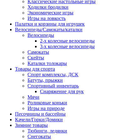
Классические настольные игры
Ходилки бродилки
Экономические игры
Игры на ловкость
Палатки и корзины для игрушек
Велосипеды/Самокаты/каталки
Велосипеды
2-х колесные велосипеды
3-х колесные велосипеды
Самокаты
Скейты
Каталки толокары
Товары для спорта
Спорт комплексы, ДСК
Батуты, прыжки
Спортивный инвентарь
Снаряжение для рук
Мячи
Роликовые коньки
Игры на природе
Песочницы и бассейны
Качели/Горки/Домики
Зимние товары
Тюбинги, ледянки
Снегокаты