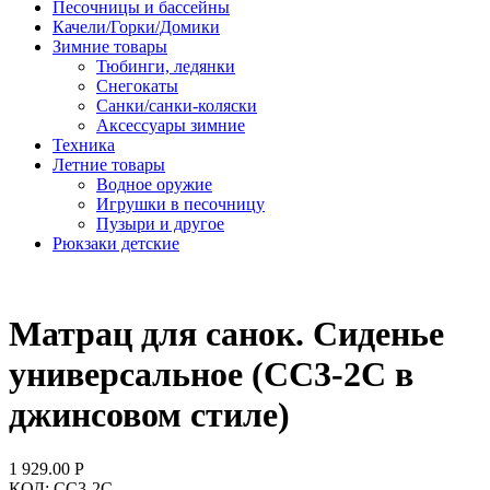
Песочницы и бассейны
Качели/Горки/Домики
Зимние товары
Тюбинги, ледянки
Снегокаты
Санки/санки-коляски
Аксессуары зимние
Техника
Летние товары
Водное оружие
Игрушки в песочницу
Пузыри и другое
Рюкзаки детские
Матрац для санок. Сиденье
универсальное (СС3-2С в
джинсовом стиле)
1 929.00
Р
КОД:
СС3-2С