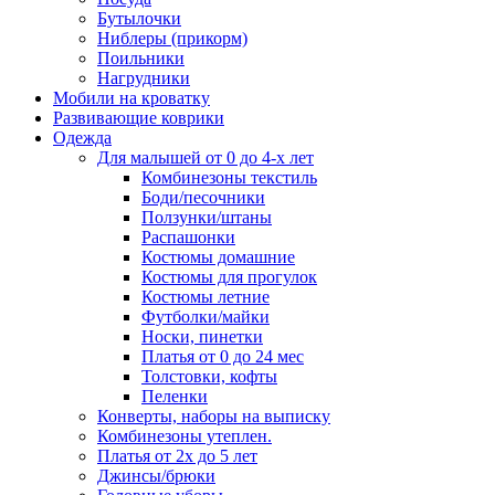
Бутылочки
Ниблеры (прикорм)
Поильники
Нагрудники
Мобили на кроватку
Развивающие коврики
Одежда
Для малышей от 0 до 4-х лет
Комбинезоны текстиль
Боди/песочники
Ползунки/штаны
Распашонки
Костюмы домашние
Костюмы для прогулок
Костюмы летние
Футболки/майки
Носки, пинетки
Платья от 0 до 24 мес
Толстовки, кофты
Пеленки
Конверты, наборы на выписку
Комбинезоны утеплен.
Платья от 2х до 5 лет
Джинсы/брюки