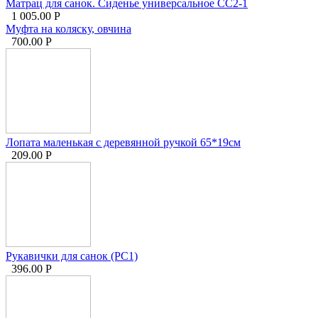
Матрац для санок. Сиденье универсальное СС2-1
1 005.00
Р
Муфта на коляску, овчина
700.00
Р
Лопата маленькая с деревянной ручкой 65*19см
209.00
Р
Рукавички для санок (РС1)
396.00
Р