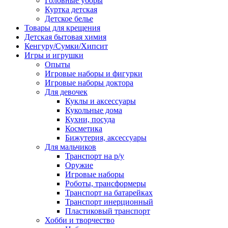
Головные уборы
Куртка детская
Детское белье
Товары для крещения
Детская бытовая химия
Кенгуру/Сумки/Хипсит
Игры и игрушки
Опыты
Игровые наборы и фигурки
Игровые наборы доктора
Для девочек
Куклы и аксессуары
Кукольные дома
Кухни, посуда
Косметика
Бижутерия, аксессуары
Для мальчиков
Транспорт на р/у
Оружие
Игровые наборы
Роботы, трансформеры
Транспорт на батарейках
Транспорт инерционный
Пластиковый транспорт
Хобби и творчество