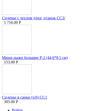
Сиденье с чехлом д/ног д/санок СС3/
1 716.00
Р
Мини-лыжи большие Р-2 (44,6*8,5 см)
153.00
Р
Сиденье в санки (х/б) СС1
305.00
Р
Войти