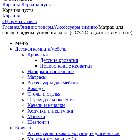
Корзина
Корзина пуста
Корзина пуста
Корзина
Оформить заказ
Главная
/
Зимние товары
/
Аксессуары зимние
/
Матрац для
санок. Сиденье универсальное (СС3-2С в джинсовом стиле)
Меню
Детская комната/мебель
Кроватки
Детские кроватки
Подростковые кроватки
Наборы и постельное
Матрасы
Аксессуары для мебели
Комоды
Столы и стулья
Стулья для кормления
Качели и качалки
Ходунки и прыгунки
Манежи
Шезлонги
Коляски
Аксессуары и комплектующие для колясок
Коляски модульные 2 в 1