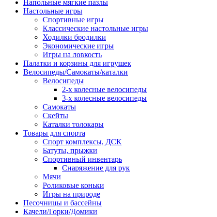
Напольные мягкие пазлы
Настольные игры
Спортивные игры
Классические настольные игры
Ходилки бродилки
Экономические игры
Игры на ловкость
Палатки и корзины для игрушек
Велосипеды/Самокаты/каталки
Велосипеды
2-х колесные велосипеды
3-х колесные велосипеды
Самокаты
Скейты
Каталки толокары
Товары для спорта
Спорт комплексы, ДСК
Батуты, прыжки
Спортивный инвентарь
Снаряжение для рук
Мячи
Роликовые коньки
Игры на природе
Песочницы и бассейны
Качели/Горки/Домики