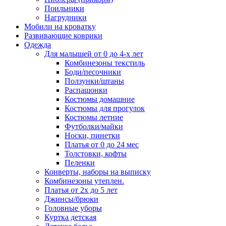
Поильники
Нагрудники
Мобили на кроватку
Развивающие коврики
Одежда
Для малышей от 0 до 4-х лет
Комбинезоны текстиль
Боди/песочники
Ползунки/штаны
Распашонки
Костюмы домашние
Костюмы для прогулок
Костюмы летние
Футболки/майки
Носки, пинетки
Платья от 0 до 24 мес
Толстовки, кофты
Пеленки
Конверты, наборы на выписку
Комбинезоны утеплен.
Платья от 2х до 5 лет
Джинсы/брюки
Головные уборы
Куртка детская