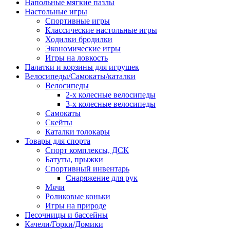
Напольные мягкие пазлы
Настольные игры
Спортивные игры
Классические настольные игры
Ходилки бродилки
Экономические игры
Игры на ловкость
Палатки и корзины для игрушек
Велосипеды/Самокаты/каталки
Велосипеды
2-х колесные велосипеды
3-х колесные велосипеды
Самокаты
Скейты
Каталки толокары
Товары для спорта
Спорт комплексы, ДСК
Батуты, прыжки
Спортивный инвентарь
Снаряжение для рук
Мячи
Роликовые коньки
Игры на природе
Песочницы и бассейны
Качели/Горки/Домики