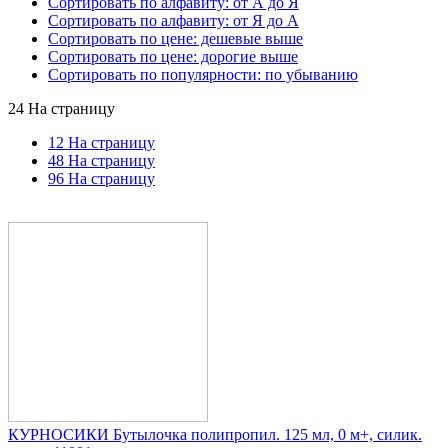
Сортировать по алфавиту: от А до Я
Сортировать по алфавиту: от Я до А
Сортировать по цене: дешевые выше
Сортировать по цене: дорогие выше
Сортировать по популярности: по убыванию
24 На страницу
12 На страницу
48 На страницу
96 На страницу
КУРНОСИКИ Бутылочка полипропил. 125 мл, 0 м+, силик.