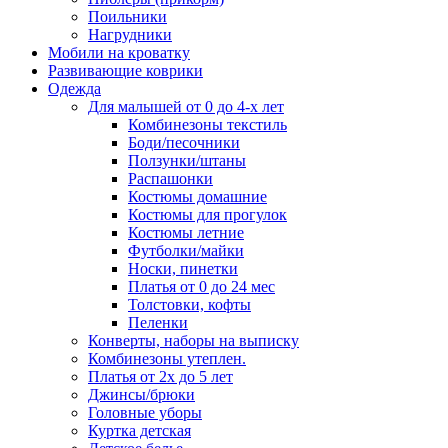
Поильники
Нагрудники
Мобили на кроватку
Развивающие коврики
Одежда
Для малышей от 0 до 4-х лет
Комбинезоны текстиль
Боди/песочники
Ползунки/штаны
Распашонки
Костюмы домашние
Костюмы для прогулок
Костюмы летние
Футболки/майки
Носки, пинетки
Платья от 0 до 24 мес
Толстовки, кофты
Пеленки
Конверты, наборы на выписку
Комбинезоны утеплен.
Платья от 2х до 5 лет
Джинсы/брюки
Головные уборы
Куртка детская