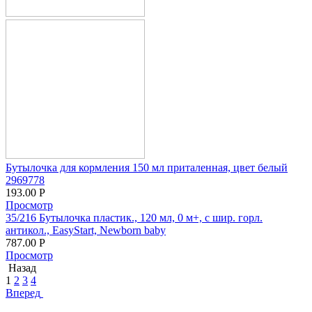
Бутылочка для кормления 150 мл приталенная, цвет белый
2969778
193.00
Р
Просмотр
35/216 Бутылочка пластик., 120 мл, 0 м+, с шир. горл.
антикол., EasyStart, Newborn baby
787.00
Р
Просмотр
Назад
1
2
3
4
Вперед