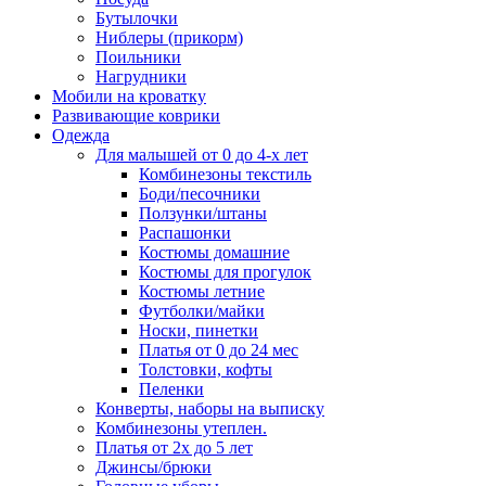
Бутылочки
Ниблеры (прикорм)
Поильники
Нагрудники
Мобили на кроватку
Развивающие коврики
Одежда
Для малышей от 0 до 4-х лет
Комбинезоны текстиль
Боди/песочники
Ползунки/штаны
Распашонки
Костюмы домашние
Костюмы для прогулок
Костюмы летние
Футболки/майки
Носки, пинетки
Платья от 0 до 24 мес
Толстовки, кофты
Пеленки
Конверты, наборы на выписку
Комбинезоны утеплен.
Платья от 2х до 5 лет
Джинсы/брюки