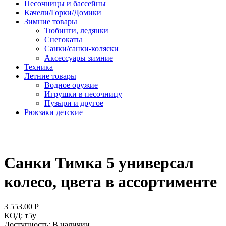
Песочницы и бассейны
Качели/Горки/Домики
Зимние товары
Тюбинги, ледянки
Снегокаты
Санки/санки-коляски
Аксессуары зимние
Техника
Летние товары
Водное оружие
Игрушки в песочницу
Пузыри и другое
Рюкзаки детские
Санки Тимка 5 универсал
колесо, цвета в ассортименте
3 553.00
Р
КОД:
т5у
Доступность:
В наличии