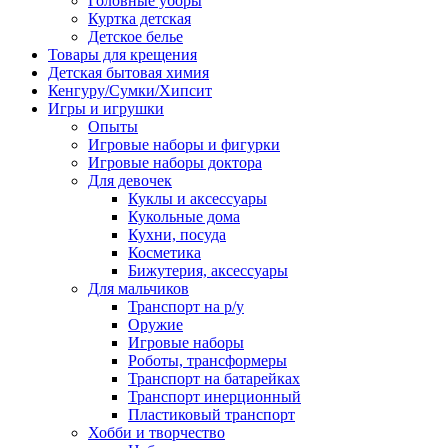
Головные уборы
Куртка детская
Детское белье
Товары для крещения
Детская бытовая химия
Кенгуру/Сумки/Хипсит
Игры и игрушки
Опыты
Игровые наборы и фигурки
Игровые наборы доктора
Для девочек
Куклы и аксессуары
Кукольные дома
Кухни, посуда
Косметика
Бижутерия, аксессуары
Для мальчиков
Транспорт на р/у
Оружие
Игровые наборы
Роботы, трансформеры
Транспорт на батарейках
Транспорт инерционный
Пластиковый транспорт
Хобби и творчество