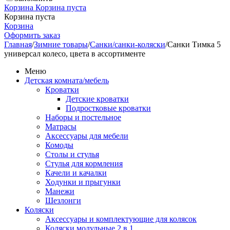
Корзина
Корзина пуста
Корзина пуста
Корзина
Оформить заказ
Главная
/
Зимние товары
/
Санки/санки-коляски
/
Санки Тимка 5
универсал колесо, цвета в ассортименте
Меню
Детская комната/мебель
Кроватки
Детские кроватки
Подростковые кроватки
Наборы и постельное
Матрасы
Аксессуары для мебели
Комоды
Столы и стулья
Стулья для кормления
Качели и качалки
Ходунки и прыгунки
Манежи
Шезлонги
Коляски
Аксессуары и комплектующие для колясок
Коляски модульные 2 в 1