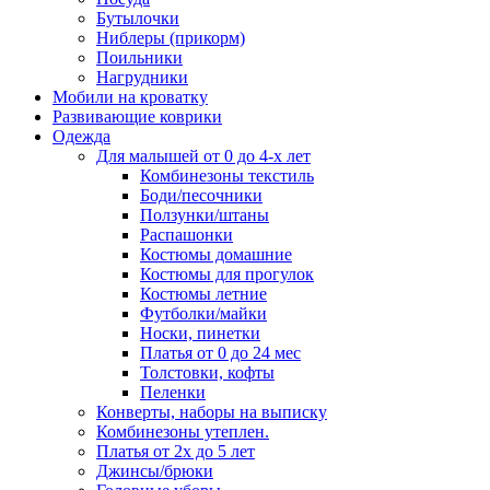
Бутылочки
Ниблеры (прикорм)
Поильники
Нагрудники
Мобили на кроватку
Развивающие коврики
Одежда
Для малышей от 0 до 4-х лет
Комбинезоны текстиль
Боди/песочники
Ползунки/штаны
Распашонки
Костюмы домашние
Костюмы для прогулок
Костюмы летние
Футболки/майки
Носки, пинетки
Платья от 0 до 24 мес
Толстовки, кофты
Пеленки
Конверты, наборы на выписку
Комбинезоны утеплен.
Платья от 2х до 5 лет
Джинсы/брюки