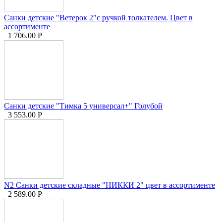
Санки детские "Ветерок 2"с ручкой толкателем. Цвет в
ассортименте
1 706.00
Р
Санки детские "Тимка 5 универсал+" Голубой
3 553.00
Р
N2 Санки детские складные "НИККИ 2" цвет в ассортименте
2 589.00
Р