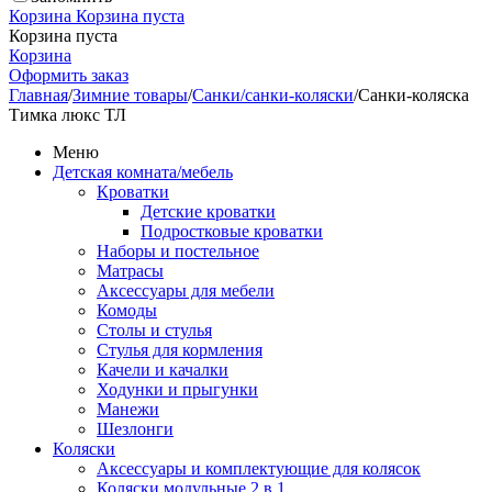
Корзина
Корзина пуста
Корзина пуста
Корзина
Оформить заказ
Главная
/
Зимние товары
/
Санки/санки-коляски
/
Санки-коляска
Тимка люкс ТЛ
Меню
Детская комната/мебель
Кроватки
Детские кроватки
Подростковые кроватки
Наборы и постельное
Матрасы
Аксессуары для мебели
Комоды
Столы и стулья
Стулья для кормления
Качели и качалки
Ходунки и прыгунки
Манежи
Шезлонги
Коляски
Аксессуары и комплектующие для колясок
Коляски модульные 2 в 1