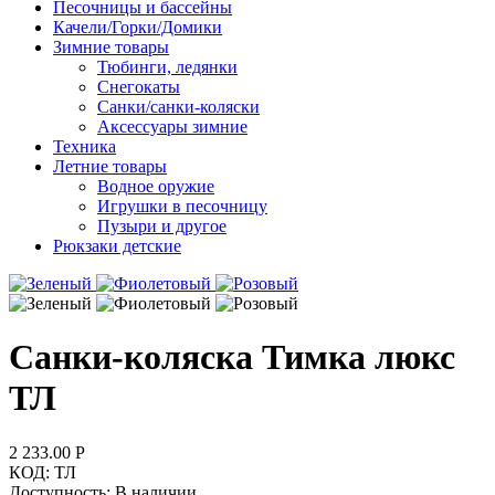
Песочницы и бассейны
Качели/Горки/Домики
Зимние товары
Тюбинги, ледянки
Снегокаты
Санки/санки-коляски
Аксессуары зимние
Техника
Летние товары
Водное оружие
Игрушки в песочницу
Пузыри и другое
Рюкзаки детские
Санки-коляска Тимка люкс
ТЛ
2 233.00
Р
КОД:
ТЛ
Доступность:
В наличии