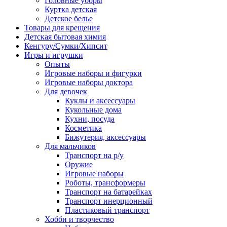
Головные уборы
Куртка детская
Детское белье
Товары для крещения
Детская бытовая химия
Кенгуру/Сумки/Хипсит
Игры и игрушки
Опыты
Игровые наборы и фигурки
Игровые наборы доктора
Для девочек
Куклы и аксессуары
Кукольные дома
Кухни, посуда
Косметика
Бижутерия, аксессуары
Для мальчиков
Транспорт на р/у
Оружие
Игровые наборы
Роботы, трансформеры
Транспорт на батарейках
Транспорт инерционный
Пластиковый транспорт
Хобби и творчество