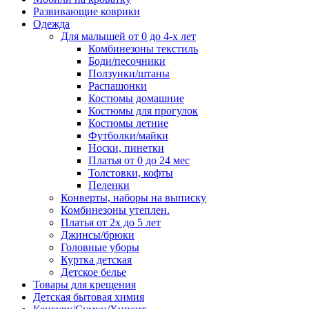
Развивающие коврики
Одежда
Для малышей от 0 до 4-х лет
Комбинезоны текстиль
Боди/песочники
Ползунки/штаны
Распашонки
Костюмы домашние
Костюмы для прогулок
Костюмы летние
Футболки/майки
Носки, пинетки
Платья от 0 до 24 мес
Толстовки, кофты
Пеленки
Конверты, наборы на выписку
Комбинезоны утеплен.
Платья от 2х до 5 лет
Джинсы/брюки
Головные уборы
Куртка детская
Детское белье
Товары для крещения
Детская бытовая химия