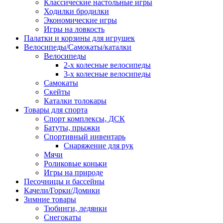
Классические настольные игры
Ходилки бродилки
Экономические игры
Игры на ловкость
Палатки и корзины для игрушек
Велосипеды/Самокаты/каталки
Велосипеды
2-х колесные велосипеды
3-х колесные велосипеды
Самокаты
Скейты
Каталки толокары
Товары для спорта
Спорт комплексы, ДСК
Батуты, прыжки
Спортивный инвентарь
Снаряжение для рук
Мячи
Роликовые коньки
Игры на природе
Песочницы и бассейны
Качели/Горки/Домики
Зимние товары
Тюбинги, ледянки
Снегокаты