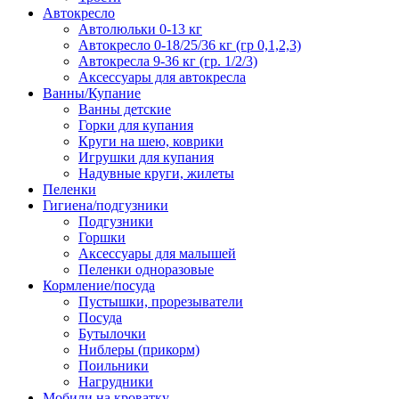
Автокресло
Автолюльки 0-13 кг
Автокресло 0-18/25/36 кг (гр 0,1,2,3)
Автокресла 9-36 кг (гр. 1/2/3)
Аксессуары для автокресла
Ванны/Купание
Ванны детские
Горки для купания
Круги на шею, коврики
Игрушки для купания
Надувные круги, жилеты
Пеленки
Гигиена/подгузники
Подгузники
Горшки
Аксессуары для малышей
Пеленки одноразовые
Кормление/посуда
Пустышки, прорезыватели
Посуда
Бутылочки
Ниблеры (прикорм)
Поильники
Нагрудники
Мобили на кроватку