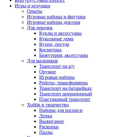
Кенгуру/Сумки/Хипсит
Игры и игрушки
Опыты
Игровые наборы и фигурки
Игровые наборы доктора
Для девочек
Куклы и аксессуары
Кукольные дома
Кухни, посуда
Косметика
Бижутерия, аксессуары
Для мальчиков
Транспорт на р/у
Оружие
Игровые наборы
Роботы, трансформеры
Транспорт на батарейках
Транспорт инерционный
Пластиковый транспорт
Хобби и творчество
Наборы для росписи
Лепка
Выжигание
Раскопки
Пазлы