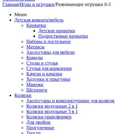
Главная
/
Игры и игрушки
/
Развивающие игрушки 0-3
Меню
Детская комната/мебель
Кроватки
Детские кроватки
Подростковые кроватки
Наборы и постельное
Матрасы
Аксессуары для мебели
Комоды
Столы и стулья
Стулья для кормления
Качели и качалки
Ходунки и прыгунки
Манежи
Шезлонги
Коляски
Аксессуары и комплектующие для колясок
Коляски модульные 2 в 1
Коляски модульные 3 в 1
Коляски-трансформер
Для двойни
Прогулочные
Трости