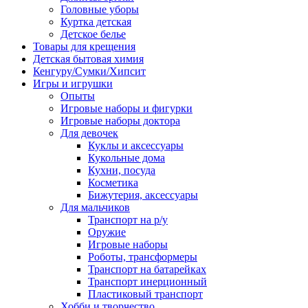
Головные уборы
Куртка детская
Детское белье
Товары для крещения
Детская бытовая химия
Кенгуру/Сумки/Хипсит
Игры и игрушки
Опыты
Игровые наборы и фигурки
Игровые наборы доктора
Для девочек
Куклы и аксессуары
Кукольные дома
Кухни, посуда
Косметика
Бижутерия, аксессуары
Для мальчиков
Транспорт на р/у
Оружие
Игровые наборы
Роботы, трансформеры
Транспорт на батарейках
Транспорт инерционный
Пластиковый транспорт
Хобби и творчество