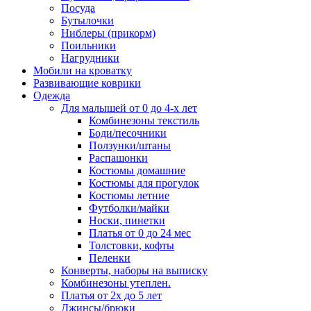
Посуда
Бутылочки
Ниблеры (прикорм)
Поильники
Нагрудники
Мобили на кроватку
Развивающие коврики
Одежда
Для малышей от 0 до 4-х лет
Комбинезоны текстиль
Боди/песочники
Ползунки/штаны
Распашонки
Костюмы домашние
Костюмы для прогулок
Костюмы летние
Футболки/майки
Носки, пинетки
Платья от 0 до 24 мес
Толстовки, кофты
Пеленки
Конверты, наборы на выписку
Комбинезоны утеплен.
Платья от 2х до 5 лет
Джинсы/брюки