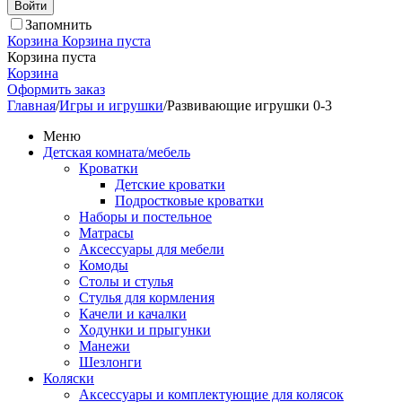
Войти
Запомнить
Корзина
Корзина пуста
Корзина пуста
Корзина
Оформить заказ
Главная
/
Игры и игрушки
/
Развивающие игрушки 0-3
Меню
Детская комната/мебель
Кроватки
Детские кроватки
Подростковые кроватки
Наборы и постельное
Матрасы
Аксессуары для мебели
Комоды
Столы и стулья
Стулья для кормления
Качели и качалки
Ходунки и прыгунки
Манежи
Шезлонги
Коляски
Аксессуары и комплектующие для колясок