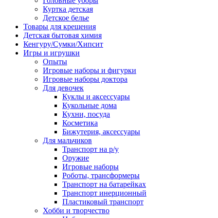
Головные уборы
Куртка детская
Детское белье
Товары для крещения
Детская бытовая химия
Кенгуру/Сумки/Хипсит
Игры и игрушки
Опыты
Игровые наборы и фигурки
Игровые наборы доктора
Для девочек
Куклы и аксессуары
Кукольные дома
Кухни, посуда
Косметика
Бижутерия, аксессуары
Для мальчиков
Транспорт на р/у
Оружие
Игровые наборы
Роботы, трансформеры
Транспорт на батарейках
Транспорт инерционный
Пластиковый транспорт
Хобби и творчество