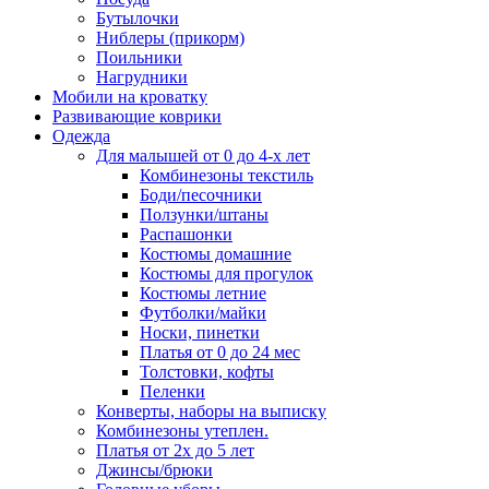
Бутылочки
Ниблеры (прикорм)
Поильники
Нагрудники
Мобили на кроватку
Развивающие коврики
Одежда
Для малышей от 0 до 4-х лет
Комбинезоны текстиль
Боди/песочники
Ползунки/штаны
Распашонки
Костюмы домашние
Костюмы для прогулок
Костюмы летние
Футболки/майки
Носки, пинетки
Платья от 0 до 24 мес
Толстовки, кофты
Пеленки
Конверты, наборы на выписку
Комбинезоны утеплен.
Платья от 2х до 5 лет
Джинсы/брюки