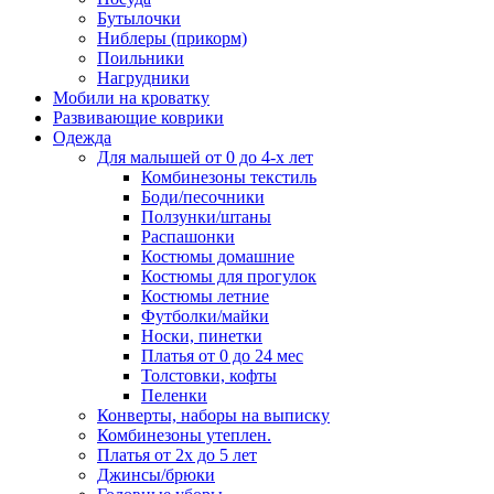
Бутылочки
Ниблеры (прикорм)
Поильники
Нагрудники
Мобили на кроватку
Развивающие коврики
Одежда
Для малышей от 0 до 4-х лет
Комбинезоны текстиль
Боди/песочники
Ползунки/штаны
Распашонки
Костюмы домашние
Костюмы для прогулок
Костюмы летние
Футболки/майки
Носки, пинетки
Платья от 0 до 24 мес
Толстовки, кофты
Пеленки
Конверты, наборы на выписку
Комбинезоны утеплен.
Платья от 2х до 5 лет
Джинсы/брюки