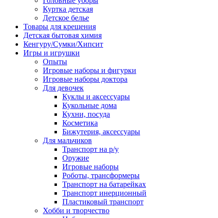
Головные уборы
Куртка детская
Детское белье
Товары для крещения
Детская бытовая химия
Кенгуру/Сумки/Хипсит
Игры и игрушки
Опыты
Игровые наборы и фигурки
Игровые наборы доктора
Для девочек
Куклы и аксессуары
Кукольные дома
Кухни, посуда
Косметика
Бижутерия, аксессуары
Для мальчиков
Транспорт на р/у
Оружие
Игровые наборы
Роботы, трансформеры
Транспорт на батарейках
Транспорт инерционный
Пластиковый транспорт
Хобби и творчество