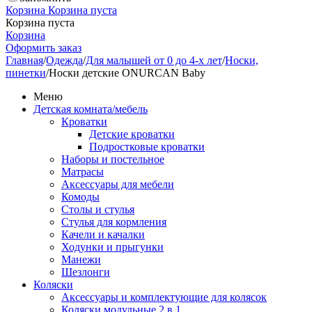
Корзина
Корзина пуста
Корзина пуста
Корзина
Оформить заказ
Главная
/
Одежда
/
Для малышей от 0 до 4-х лет
/
Носки,
пинетки
/
Носки детские ONURCAN Baby
Меню
Детская комната/мебель
Кроватки
Детские кроватки
Подростковые кроватки
Наборы и постельное
Матрасы
Аксессуары для мебели
Комоды
Столы и стулья
Стулья для кормления
Качели и качалки
Ходунки и прыгунки
Манежи
Шезлонги
Коляски
Аксессуары и комплектующие для колясок
Коляски модульные 2 в 1