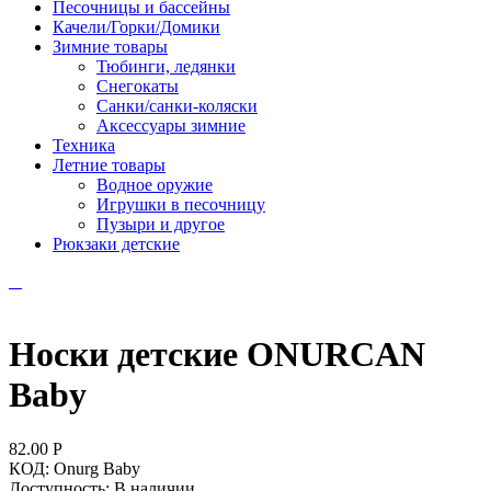
Песочницы и бассейны
Качели/Горки/Домики
Зимние товары
Тюбинги, ледянки
Снегокаты
Санки/санки-коляски
Аксессуары зимние
Техника
Летние товары
Водное оружие
Игрушки в песочницу
Пузыри и другое
Рюкзаки детские
Носки детские ONURCAN
Baby
82.00
Р
КОД:
Onurg Baby
Доступность:
В наличии