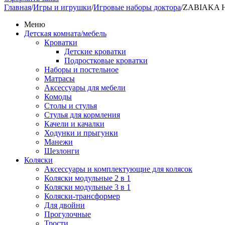
Главная
/
Игры и игрушки
/
Игровые наборы доктора
/
ZABIAKA На
Меню
Детская комната/мебель
Кроватки
Детские кроватки
Подростковые кроватки
Наборы и постельное
Матрасы
Аксессуары для мебели
Комоды
Столы и стулья
Стулья для кормления
Качели и качалки
Ходунки и прыгунки
Манежи
Шезлонги
Коляски
Аксессуары и комплектующие для колясок
Коляски модульные 2 в 1
Коляски модульные 3 в 1
Коляски-трансформер
Для двойни
Прогулочные
Трости