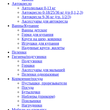
Автокресло
Автолюльки 0-13 кг
Автокресло 0-18/25/36 кг (гр 0,1,2,3)
Автокресла 9-36 кг (гр. 1/2/3)
Аксессуары для автокресла
Ванны/Купание
Ванны детские
Горки для купания
Круги на шею, коврики
Игрушки для купания
Надувные круги, жилеты
Пеленки
Гигиена/подгузники
Подгузники
Горшки
Аксессуары для малышей
Пеленки одноразовые
Кормление/посуда
Пустышки, прорезыватели
Посуда
Бутылочки
Ниблеры (прикорм)
Поильники
Нагрудники
Мобили на кроватку