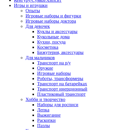
Кенгуру/Сумки/Хипсит
Игры и игрушки
Опыты
Игровые наборы и фигурки
Игровые наборы доктора
Для девочек
Куклы и аксессуары
Кукольные дома
Кухни, посуда
Косметика
Бижутерия, аксессуары
Для мальчиков
Транспорт на р/у
Оружие
Игровые наборы
Роботы, трансформеры
Транспорт на батарейках
Транспорт инерционный
Пластиковый транспорт
Хобби и творчество
Наборы для росписи
Лепка
Выжигание
Раскопки
Пазлы