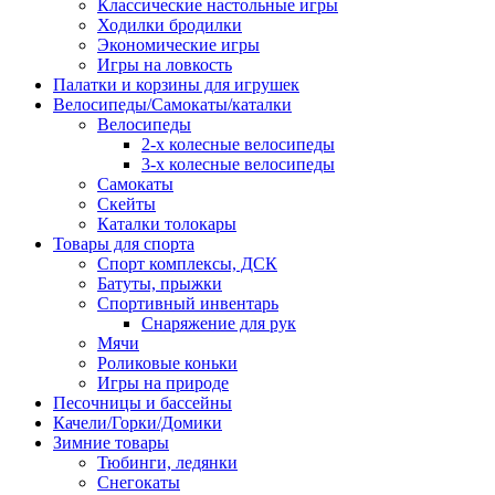
Классические настольные игры
Ходилки бродилки
Экономические игры
Игры на ловкость
Палатки и корзины для игрушек
Велосипеды/Самокаты/каталки
Велосипеды
2-х колесные велосипеды
3-х колесные велосипеды
Самокаты
Скейты
Каталки толокары
Товары для спорта
Спорт комплексы, ДСК
Батуты, прыжки
Спортивный инвентарь
Снаряжение для рук
Мячи
Роликовые коньки
Игры на природе
Песочницы и бассейны
Качели/Горки/Домики
Зимние товары
Тюбинги, ледянки
Снегокаты