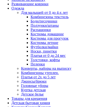
Развивающие коврики
Одежда
Для малышей от 0 до 4-х лет
Комбинезоны текстиль
Боди/песочники
Ползунки/штаны
Распашонки
Костюмы домашние
Костюмы для прогулок
Костюмы летние
Футболки/майки
Носки, пинетки
Платья от 0 до 24 мес
Толстовки, кофты
Пеленки
Конверты, наборы на выписку
Комбинезоны утеплен.
Платья от 2х до 5 лет
Джинсы/брюки
Головные уборы
Куртка детская
Детское белье
Товары для крещения
Детская бытовая химия