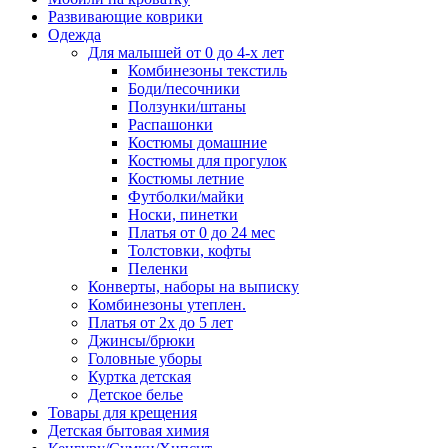
Развивающие коврики
Одежда
Для малышей от 0 до 4-х лет
Комбинезоны текстиль
Боди/песочники
Ползунки/штаны
Распашонки
Костюмы домашние
Костюмы для прогулок
Костюмы летние
Футболки/майки
Носки, пинетки
Платья от 0 до 24 мес
Толстовки, кофты
Пеленки
Конверты, наборы на выписку
Комбинезоны утеплен.
Платья от 2х до 5 лет
Джинсы/брюки
Головные уборы
Куртка детская
Детское белье
Товары для крещения
Детская бытовая химия