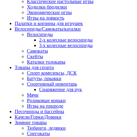
Классические настольные игры
Ходилки бродилки
Экономические игры
Игры на ловкость
Палатки и корзины для игрушек
Велосипеды/Самокаты/каталки
Велосипеды
2-х колесные велосипеды
3-х колесные велосипеды
Самокаты
Скейты
Каталки толокары
Товары для спорта
Спорт комплексы, ДСК
Батуты, прыжки
Спортивный инвентарь
Снаряжение для рук
Мячи
Роликовые коньки
Игры на природе
Песочницы и бассейны
Качели/Горки/Домики
Зимние товары
Тюбинги, ледянки
Снегокаты