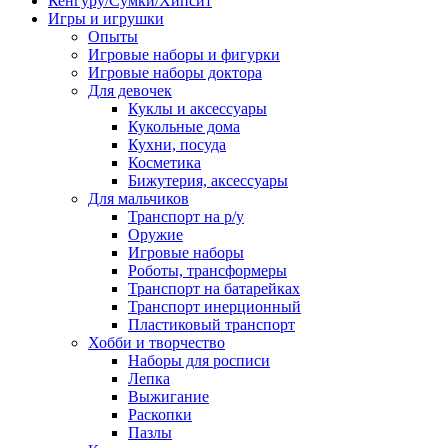
Кенгуру/Сумки/Хипсит
Игры и игрушки
Опыты
Игровые наборы и фигурки
Игровые наборы доктора
Для девочек
Куклы и аксессуары
Кукольные дома
Кухни, посуда
Косметика
Бижутерия, аксессуары
Для мальчиков
Транспорт на р/у
Оружие
Игровые наборы
Роботы, трансформеры
Транспорт на батарейках
Транспорт инерционный
Пластиковый транспорт
Хобби и творчество
Наборы для росписи
Лепка
Выжигание
Раскопки
Пазлы