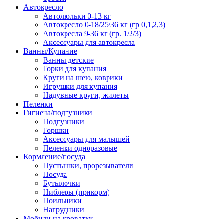
Автокресло
Автолюльки 0-13 кг
Автокресло 0-18/25/36 кг (гр 0,1,2,3)
Автокресла 9-36 кг (гр. 1/2/3)
Аксессуары для автокресла
Ванны/Купание
Ванны детские
Горки для купания
Круги на шею, коврики
Игрушки для купания
Надувные круги, жилеты
Пеленки
Гигиена/подгузники
Подгузники
Горшки
Аксессуары для малышей
Пеленки одноразовые
Кормление/посуда
Пустышки, прорезыватели
Посуда
Бутылочки
Ниблеры (прикорм)
Поильники
Нагрудники
Мобили на кроватку