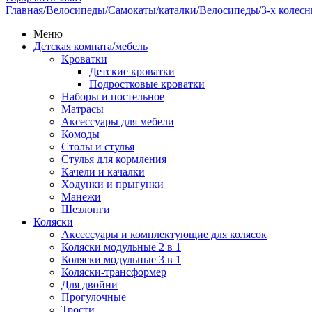
Главная
/
Велосипеды/Самокаты/каталки
/
Велосипеды
/
3-х колес
Меню
Детская комната/мебель
Кроватки
Детские кроватки
Подростковые кроватки
Наборы и постельное
Матрасы
Аксессуары для мебели
Комоды
Столы и стулья
Стулья для кормления
Качели и качалки
Ходунки и прыгунки
Манежи
Шезлонги
Коляски
Аксессуары и комплектующие для колясок
Коляски модульные 2 в 1
Коляски модульные 3 в 1
Коляски-трансформер
Для двойни
Прогулочные
Трости