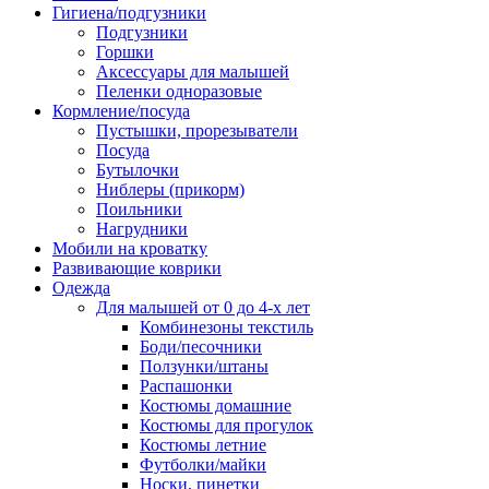
Гигиена/подгузники
Подгузники
Горшки
Аксессуары для малышей
Пеленки одноразовые
Кормление/посуда
Пустышки, прорезыватели
Посуда
Бутылочки
Ниблеры (прикорм)
Поильники
Нагрудники
Мобили на кроватку
Развивающие коврики
Одежда
Для малышей от 0 до 4-х лет
Комбинезоны текстиль
Боди/песочники
Ползунки/штаны
Распашонки
Костюмы домашние
Костюмы для прогулок
Костюмы летние
Футболки/майки
Носки, пинетки