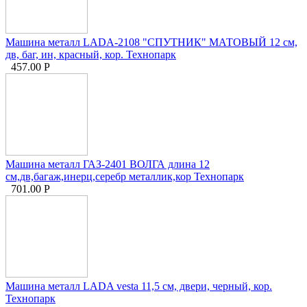
Машина металл LADA-2108 "СПУТНИК" МАТОВЫЙ 12 см,
дв, баг, ин, красный, кор. Технопарк
457.00
Р
Машина металл ГАЗ-2401 ВОЛГА длина 12
см,дв,багаж,инерц,серебр металлик,кор Технопарк
701.00
Р
Машина металл LADA vesta 11,5 см, двери, черный, кор.
Технопарк