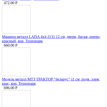
472.00
Р
Машина металл LADA 4x4 2131 12 см, двери, багаж, инерц,
красный, кор. Технопарк
660.00
Р
Модель металл МТЗ ТРАКТОР "беларус" 11 см, подв. элем,
крас, кор. Технопарк
696.00
Р