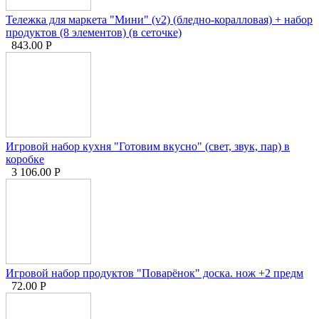
Тележка для маркета "Мини" (v2) (бледно-коралловая) + набор
продуктов (8 элементов) (в сеточке)
843.00
Р
Игровой набор кухня "Готовим вкусно" (свет, звук, пар) в
коробке
3 106.00
Р
Игровой набор продуктов "Поварёнок" доска. нож +2 предм
72.00
Р