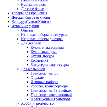
Головные уборы
Куртка детская
Детское белье
Товары для крещения
Детская бытовая химия
Кенгуру/Сумки/Хипсит
Игры и игрушки
Опыты
Игровые наборы и фигурки
Игровые наборы доктора
Для девочек
Куклы и аксессуары
Кукольные дома
Кухни, посуда
Косметика
Бижутерия, аксессуары
Для мальчиков
Транспорт на р/у
Оружие
Игровые наборы
Роботы, трансформеры
Транспорт на батарейках
Транспорт инерционный
Пластиковый транспорт
Хобби и творчество