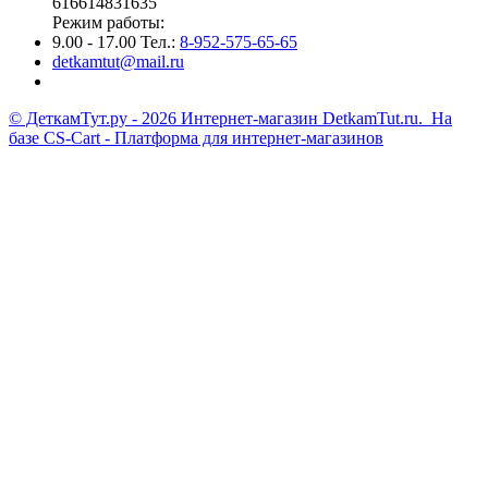
616614831635
Режим работы:
9.00 - 17.00 Тел.:
8-952-575-65-65
detkamtut@mail.ru
© ДеткамТут.ру - 2026 Интернет-магазин DetkamTut.ru. На
базе
CS-Cart - Платформа для интернет-магазинов