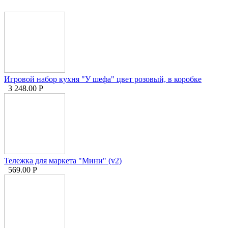
Игровой набор кухня "У шефа" цвет розовый, в коробке
3 248.00
Р
Тележка для маркета "Мини" (v2)
569.00
Р