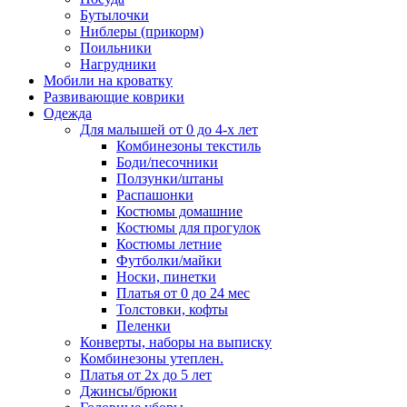
Бутылочки
Ниблеры (прикорм)
Поильники
Нагрудники
Мобили на кроватку
Развивающие коврики
Одежда
Для малышей от 0 до 4-х лет
Комбинезоны текстиль
Боди/песочники
Ползунки/штаны
Распашонки
Костюмы домашние
Костюмы для прогулок
Костюмы летние
Футболки/майки
Носки, пинетки
Платья от 0 до 24 мес
Толстовки, кофты
Пеленки
Конверты, наборы на выписку
Комбинезоны утеплен.
Платья от 2х до 5 лет
Джинсы/брюки