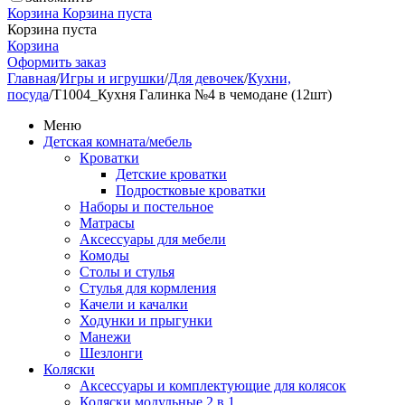
Корзина
Корзина пуста
Корзина пуста
Корзина
Оформить заказ
Главная
/
Игры и игрушки
/
Для девочек
/
Кухни,
посуда
/
Т1004_Кухня Галинка №4 в чемодане (12шт)
Меню
Детская комната/мебель
Кроватки
Детские кроватки
Подростковые кроватки
Наборы и постельное
Матрасы
Аксессуары для мебели
Комоды
Столы и стулья
Стулья для кормления
Качели и качалки
Ходунки и прыгунки
Манежи
Шезлонги
Коляски
Аксессуары и комплектующие для колясок
Коляски модульные 2 в 1