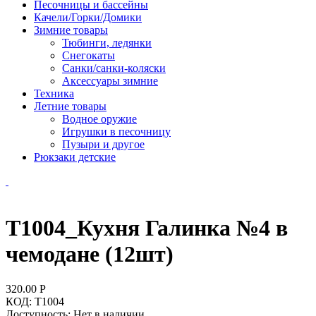
Песочницы и бассейны
Качели/Горки/Домики
Зимние товары
Тюбинги, ледянки
Снегокаты
Санки/санки-коляски
Аксессуары зимние
Техника
Летние товары
Водное оружие
Игрушки в песочницу
Пузыри и другое
Рюкзаки детские
Т1004_Кухня Галинка №4 в
чемодане (12шт)
320.00
Р
КОД:
Т1004
Доступность:
Нет в наличии