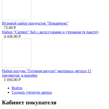
Игровой набор продуктов "Поварёнок"
72.00
Р
Набор "Carmen" №6 с аксессуарами и утюжком (в пакете)
4 436.00
Р
Набор посуды "Готовим вкусно",материал- металл,11
предметов, в коробке
1 056.00
Р
Войти
Создать учетную запись
Кабинет покупателя