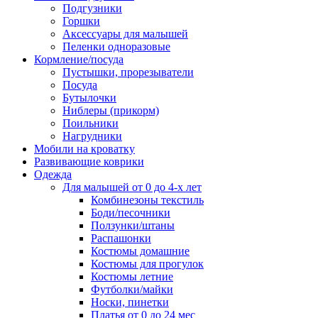
Подгузники
Горшки
Аксессуары для малышей
Пеленки одноразовые
Кормление/посуда
Пустышки, прорезыватели
Посуда
Бутылочки
Ниблеры (прикорм)
Поильники
Нагрудники
Мобили на кроватку
Развивающие коврики
Одежда
Для малышей от 0 до 4-х лет
Комбинезоны текстиль
Боди/песочники
Ползунки/штаны
Распашонки
Костюмы домашние
Костюмы для прогулок
Костюмы летние
Футболки/майки
Носки, пинетки
Платья от 0 до 24 мес