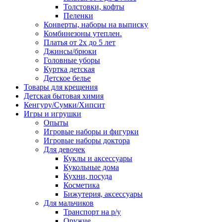
Толстовки, кофты
Пеленки
Конверты, наборы на выписку
Комбинезоны утеплен.
Платья от 2х до 5 лет
Джинсы/брюки
Головные уборы
Куртка детская
Детское белье
Товары для крещения
Детская бытовая химия
Кенгуру/Сумки/Хипсит
Игры и игрушки
Опыты
Игровые наборы и фигурки
Игровые наборы доктора
Для девочек
Куклы и аксессуары
Кукольные дома
Кухни, посуда
Косметика
Бижутерия, аксессуары
Для мальчиков
Транспорт на р/у
Оружие