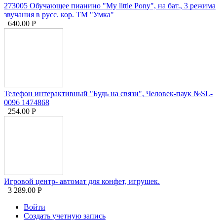
273005 Обучающее пианино "My little Pony", на бат., 3 режима
звучания в русс. кор. ТМ "Умка"
640.00
Р
Телефон интерактивный "Будь на связи", Человек-паук №SL-
0096 1474868
254.00
Р
Игровой центр- автомат для конфет, игрушек.
3 289.00
Р
Войти
Создать учетную запись