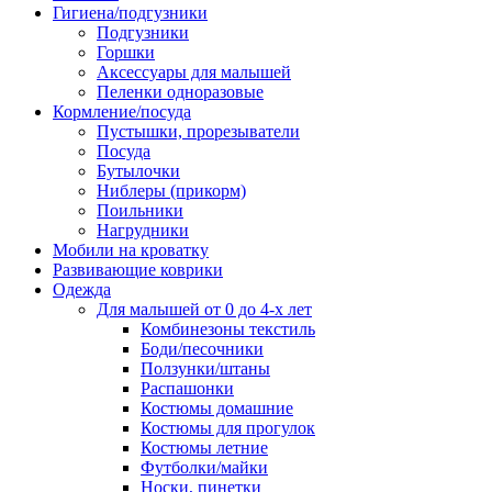
Гигиена/подгузники
Подгузники
Горшки
Аксессуары для малышей
Пеленки одноразовые
Кормление/посуда
Пустышки, прорезыватели
Посуда
Бутылочки
Ниблеры (прикорм)
Поильники
Нагрудники
Мобили на кроватку
Развивающие коврики
Одежда
Для малышей от 0 до 4-х лет
Комбинезоны текстиль
Боди/песочники
Ползунки/штаны
Распашонки
Костюмы домашние
Костюмы для прогулок
Костюмы летние
Футболки/майки
Носки, пинетки