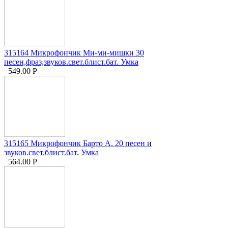
315164 Микрофончик Ми-ми-мишки 30
песен,фраз,звуков.свет.блист.бат. Умка
549.00
Р
315165 Микрофончик Барто А. 20 песен и
звуков.свет.блист.бат. Умка
564.00
Р