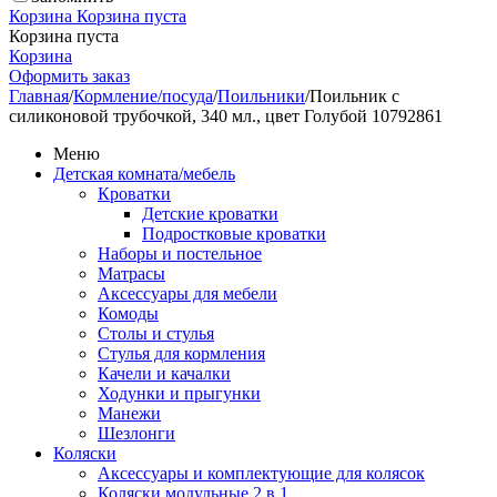
Корзина
Корзина пуста
Корзина пуста
Корзина
Оформить заказ
Главная
/
Кормление/посуда
/
Поильники
/
Поильник с
силиконовой трубочкой, 340 мл., цвет Голубой 10792861
Меню
Детская комната/мебель
Кроватки
Детские кроватки
Подростковые кроватки
Наборы и постельное
Матрасы
Аксессуары для мебели
Комоды
Столы и стулья
Стулья для кормления
Качели и качалки
Ходунки и прыгунки
Манежи
Шезлонги
Коляски
Аксессуары и комплектующие для колясок
Коляски модульные 2 в 1