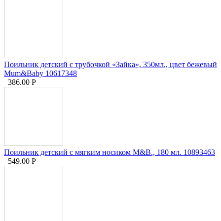
Поильник детский с трубочкой «Зайка», 350мл., цвет бежевый
Mum&Baby 10617348
386.00
Р
Поильник детский с мягким носиком M&B., 180 мл. 10893463
549.00
Р