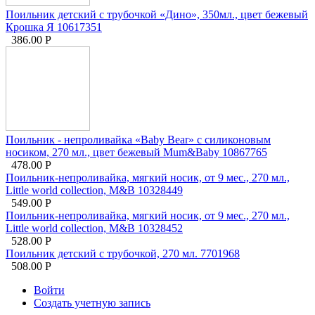
Поильник детский с трубочкой «Дино», 350мл., цвет бежевый
Крошка Я 10617351
386.00
Р
Поильник - непроливайка «Baby Bear» с силиконовым
носиком, 270 мл., цвет бежевый Mum&Baby 10867765
478.00
Р
Поильник-непроливайка, мягкий носик, от 9 мес., 270 мл.,
Little world collection, M&B 10328449
549.00
Р
Поильник-непроливайка, мягкий носик, от 9 мес., 270 мл.,
Little world collection, M&B 10328452
528.00
Р
Поильник детский с трубочкой, 270 мл. 7701968
508.00
Р
Войти
Создать учетную запись