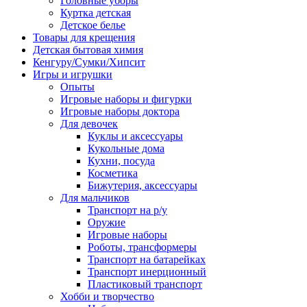
Головные уборы
Куртка детская
Детское белье
Товары для крещения
Детская бытовая химия
Кенгуру/Сумки/Хипсит
Игры и игрушки
Опыты
Игровые наборы и фигурки
Игровые наборы доктора
Для девочек
Куклы и аксессуары
Кукольные дома
Кухни, посуда
Косметика
Бижутерия, аксессуары
Для мальчиков
Транспорт на р/у
Оружие
Игровые наборы
Роботы, трансформеры
Транспорт на батарейках
Транспорт инерционный
Пластиковый транспорт
Хобби и творчество