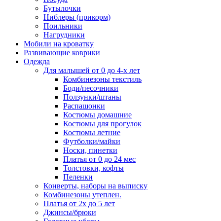
Бутылочки
Ниблеры (прикорм)
Поильники
Нагрудники
Мобили на кроватку
Развивающие коврики
Одежда
Для малышей от 0 до 4-х лет
Комбинезоны текстиль
Боди/песочники
Ползунки/штаны
Распашонки
Костюмы домашние
Костюмы для прогулок
Костюмы летние
Футболки/майки
Носки, пинетки
Платья от 0 до 24 мес
Толстовки, кофты
Пеленки
Конверты, наборы на выписку
Комбинезоны утеплен.
Платья от 2х до 5 лет
Джинсы/брюки