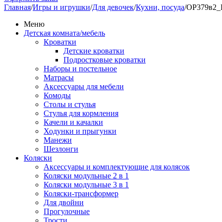
Главная
/
Игры и игрушки
/
Для девочек
/
Кухни, посуда
/
ОР379в2_Н
Меню
Детская комната/мебель
Кроватки
Детские кроватки
Подростковые кроватки
Наборы и постельное
Матрасы
Аксессуары для мебели
Комоды
Столы и стулья
Стулья для кормления
Качели и качалки
Ходунки и прыгунки
Манежи
Шезлонги
Коляски
Аксессуары и комплектующие для колясок
Коляски модульные 2 в 1
Коляски модульные 3 в 1
Коляски-трансформер
Для двойни
Прогулочные
Трости