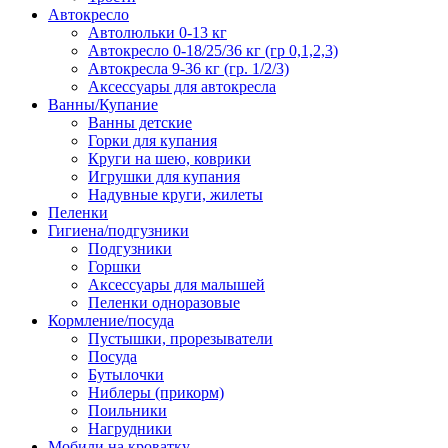
Автокресло
Автолюльки 0-13 кг
Автокресло 0-18/25/36 кг (гр 0,1,2,3)
Автокресла 9-36 кг (гр. 1/2/3)
Аксессуары для автокресла
Ванны/Купание
Ванны детские
Горки для купания
Круги на шею, коврики
Игрушки для купания
Надувные круги, жилеты
Пеленки
Гигиена/подгузники
Подгузники
Горшки
Аксессуары для малышей
Пеленки одноразовые
Кормление/посуда
Пустышки, прорезыватели
Посуда
Бутылочки
Ниблеры (прикорм)
Поильники
Нагрудники
Мобили на кроватку