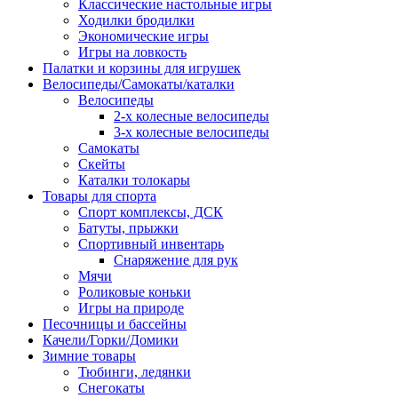
Классические настольные игры
Ходилки бродилки
Экономические игры
Игры на ловкость
Палатки и корзины для игрушек
Велосипеды/Самокаты/каталки
Велосипеды
2-х колесные велосипеды
3-х колесные велосипеды
Самокаты
Скейты
Каталки толокары
Товары для спорта
Спорт комплексы, ДСК
Батуты, прыжки
Спортивный инвентарь
Снаряжение для рук
Мячи
Роликовые коньки
Игры на природе
Песочницы и бассейны
Качели/Горки/Домики
Зимние товары
Тюбинги, ледянки
Снегокаты