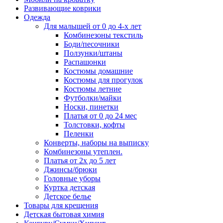
Развивающие коврики
Одежда
Для малышей от 0 до 4-х лет
Комбинезоны текстиль
Боди/песочники
Ползунки/штаны
Распашонки
Костюмы домашние
Костюмы для прогулок
Костюмы летние
Футболки/майки
Носки, пинетки
Платья от 0 до 24 мес
Толстовки, кофты
Пеленки
Конверты, наборы на выписку
Комбинезоны утеплен.
Платья от 2х до 5 лет
Джинсы/брюки
Головные уборы
Куртка детская
Детское белье
Товары для крещения
Детская бытовая химия