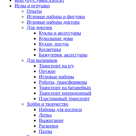
Кенгуру/Сумки/Хипсит
Игры и игрушки
Опыты
Игровые наборы и фигурки
Игровые наборы доктора
Для девочек
Куклы и аксессуары
Кукольные дома
Кухни, посуда
Косметика
Бижутерия, аксессуары
Для мальчиков
Транспорт на р/у
Оружие
Игровые наборы
Роботы, трансформеры
Транспорт на батарейках
Транспорт инерционный
Пластиковый транспорт
Хобби и творчество
Наборы для росписи
Лепка
Выжигание
Раскопки
Пазлы