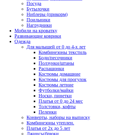
Посуда
Бутылочки
Ниблеры (прикорм)
Поильники
Нагрудники
Мобили на кроватку
Развивающие коврики
Одежда
Для малышей от 0 до 4-х лет
Комбинезоны текстиль
Боди/песочники
Ползунки/штаны
Распашонки
Костюмы домашние
Костюмы для прогулок
Костюмы летние
Футболки/майки
Носки, пинетки
Платья от 0 до 24 мес
Толстовки, кофты
Пеленки
Конверты, наборы на выписку
Комбинезоны утеплен.
Платья от 2х до 5 лет
Джинсы/брюки