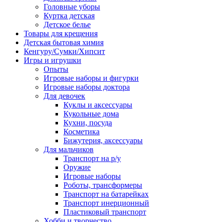
Головные уборы
Куртка детская
Детское белье
Товары для крещения
Детская бытовая химия
Кенгуру/Сумки/Хипсит
Игры и игрушки
Опыты
Игровые наборы и фигурки
Игровые наборы доктора
Для девочек
Куклы и аксессуары
Кукольные дома
Кухни, посуда
Косметика
Бижутерия, аксессуары
Для мальчиков
Транспорт на р/у
Оружие
Игровые наборы
Роботы, трансформеры
Транспорт на батарейках
Транспорт инерционный
Пластиковый транспорт
Хобби и творчество