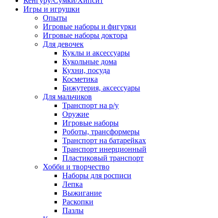
Кенгуру/Сумки/Хипсит
Игры и игрушки
Опыты
Игровые наборы и фигурки
Игровые наборы доктора
Для девочек
Куклы и аксессуары
Кукольные дома
Кухни, посуда
Косметика
Бижутерия, аксессуары
Для мальчиков
Транспорт на р/у
Оружие
Игровые наборы
Роботы, трансформеры
Транспорт на батарейках
Транспорт инерционный
Пластиковый транспорт
Хобби и творчество
Наборы для росписи
Лепка
Выжигание
Раскопки
Пазлы