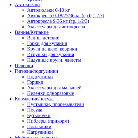
Автокресло
Автолюльки 0-13 кг
Автокресло 0-18/25/36 кг (гр 0,1,2,3)
Автокресла 9-36 кг (гр. 1/2/3)
Аксессуары для автокресла
Ванны/Купание
Ванны детские
Горки для купания
Круги на шею, коврики
Игрушки для купания
Надувные круги, жилеты
Пеленки
Гигиена/подгузники
Подгузники
Горшки
Аксессуары для малышей
Пеленки одноразовые
Кормление/посуда
Пустышки, прорезыватели
Посуда
Бутылочки
Ниблеры (прикорм)
Поильники
Нагрудники
Мобили на кроватку