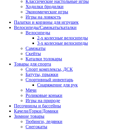
Классические настольные игры
Ходилки бродилки
Экономические игры
Игры на ловкость
Палатки и корзины для игрушек
Велосипеды/Самокаты/каталки
Велосипеды
2-х колесные велосипеды
3-х колесные велосипеды
Самокаты
Скейты
Каталки толокары
Товары для спорта
Спорт комплексы, ДСК
Батуты, прыжки
Спортивный инвентарь
Снаряжение для рук
Мячи
Роликовые коньки
Игры на природе
Песочницы и бассейны
Качели/Горки/Домики
Зимние товары
Тюбинги, ледянки
Снегокаты