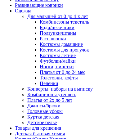
Развивающие коврики
Одежда
Для малышей от 0 до 4-х лет
Комбинезоны текстиль
Боди/песочники
Ползунки/штаны
Распашонки
Костюмы домашние
Костюмы для прогулок
Костюмы летние
Футболки/майки
Носки, пинетки
Платья от 0 до 24 мес
Толстовки, кофты
Пеленки
Конверты, наборы на выписку
Комбинезоны утеплен.
Платья от 2х до 5 лет
Джинсы/брюки
Головные уборы
Куртка детская
Детское белье
Товары для крещения
Детская бытовая химия