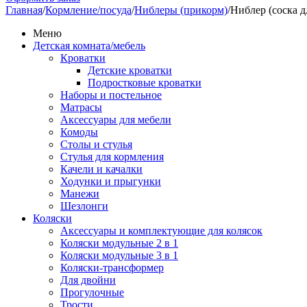
Главная
/
Кормление/посуда
/
Ниблеры (прикорм)
/
Ниблер (соска д
Меню
Детская комната/мебель
Кроватки
Детские кроватки
Подростковые кроватки
Наборы и постельное
Матрасы
Аксессуары для мебели
Комоды
Столы и стулья
Стулья для кормления
Качели и качалки
Ходунки и прыгунки
Манежи
Шезлонги
Коляски
Аксессуары и комплектующие для колясок
Коляски модульные 2 в 1
Коляски модульные 3 в 1
Коляски-трансформер
Для двойни
Прогулочные
Трости