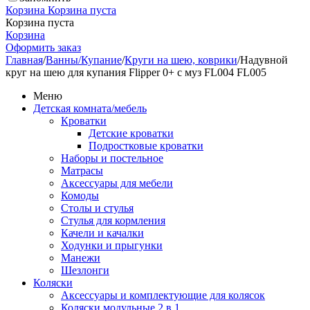
Корзина
Корзина пуста
Корзина пуста
Корзина
Оформить заказ
Главная
/
Ванны/Купание
/
Круги на шею, коврики
/
Надувной
круг на шею для купания Flipper 0+ с муз FL004 FL005
Меню
Детская комната/мебель
Кроватки
Детские кроватки
Подростковые кроватки
Наборы и постельное
Матрасы
Аксессуары для мебели
Комоды
Столы и стулья
Стулья для кормления
Качели и качалки
Ходунки и прыгунки
Манежи
Шезлонги
Коляски
Аксессуары и комплектующие для колясок
Коляски модульные 2 в 1