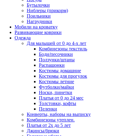
Бутылочки
Ниблеры (прикорм)
Поильники
Нагрудники
Мобили на кроватку
Развивающие коврики
Одежда
Для малышей от 0 до 4-х лет
Комбинезоны текстиль
Боди/песочники
Ползунки/штаны
Распашонки
Костюмы домашние
Костюмы для прогулок
Костюмы летние
Футболки/майки
Носки, пинетки
Платья от 0 до 24 мес
Толстовки, кофты
Пеленки
Конверты, наборы на выписку
Комбинезоны утеплен.
Платья от 2х до 5 лет
Джинсы/брюки