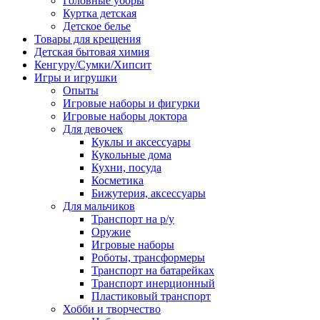
Головные уборы
Куртка детская
Детское белье
Товары для крещения
Детская бытовая химия
Кенгуру/Сумки/Хипсит
Игры и игрушки
Опыты
Игровые наборы и фигурки
Игровые наборы доктора
Для девочек
Куклы и аксессуары
Кукольные дома
Кухни, посуда
Косметика
Бижутерия, аксессуары
Для мальчиков
Транспорт на р/у
Оружие
Игровые наборы
Роботы, трансформеры
Транспорт на батарейках
Транспорт инерционный
Пластиковый транспорт
Хобби и творчество