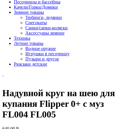
Песочницы и бассейны
Качели/Горки/Домики
Зимние товары
Тюбинги, ледянки
Снегокаты
Санки/санки-коляски
Аксессуары зимние
Техника
Летние товары
Водное оружие
Игрушки в песочницу
Пузыри и другое
Рюкзаки детские
Надувной круг на шею для
купания Flipper 0+ с муз
FL004 FL005
640.00
Р