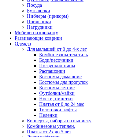
Посуда
Бутылочки
Ниблеры (прикорм)
Поильники
Нагрудники
Мобили на кроватку
Развивающие коврики
Одежда
Для малышей от 0 до 4-х лет
Комбинезоны текстиль
Боди/песочники
Ползунки/штаны
Распашонки
Костюмы домашние
Костюмы для прогулок
Костюмы летние
Футболки/майки
Носки, пинетки
Платья от 0 до 24 мес
Толстовки, кофты
Пеленки
Конверты, наборы на выписку
Комбинезоны утеплен.
Платья от 2х до 5 лет