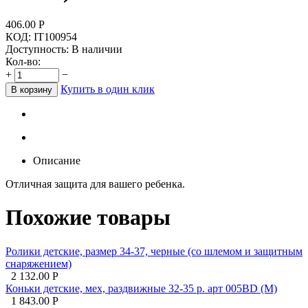
406.00
Р
КОД:
IT100954
Доступность:
В наличии
Кол-во:
+
−
Купить в один клик
В корзину
Описание
Отличная защита для вашего ребенка.
Похожие товары
Ролики детские, размер 34-37, черные (со шлемом и защитным
снаряжением)
2 132.00
Р
Коньки детские, мех, раздвижные 32-35 р. арт 005BD (М)
1 843.00
Р