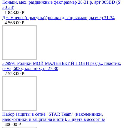
Коньки, мех, раздвижные факт.размер 28-31 р. арт 005BD (S
30-33)
1 843.00
Р
Джамперы (прыгуны)/ролики для прыжков, размер 31-34
4 568.00
Р
329991 Ролики МОЙ МАЛЕНЬКИЙ ПОНИ раздв., пластик.
рама, 608z, кол. пвх, р. 27-30
2 553.00
Р
Набор защиты в сетке "STAR Team" (наколенники,
налокотники и защита на кисти), 3 цвета в ассорт. в/
406.00
Р