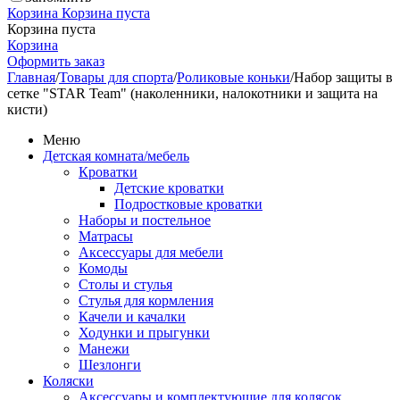
Корзина
Корзина пуста
Корзина пуста
Корзина
Оформить заказ
Главная
/
Товары для спорта
/
Роликовые коньки
/
Набор защиты в
сетке "STAR Team" (наколенники, налокотники и защита на
кисти)
Меню
Детская комната/мебель
Кроватки
Детские кроватки
Подростковые кроватки
Наборы и постельное
Матрасы
Аксессуары для мебели
Комоды
Столы и стулья
Стулья для кормления
Качели и качалки
Ходунки и прыгунки
Манежи
Шезлонги
Коляски
Аксессуары и комплектующие для колясок