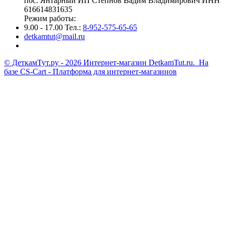
пос. Янтарный ИП Степнов Вадим Владимирович ИНН
616614831635
Режим работы:
9.00 - 17.00 Тел.:
8-952-575-65-65
detkamtut@mail.ru
© ДеткамТут.ру - 2026 Интернет-магазин DetkamTut.ru. На
базе
CS-Cart - Платформа для интернет-магазинов