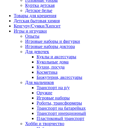
Головные уборы
Куртка детская
Детское белье
Товары для крещения
Детская бытовая химия
Кенгуру/Сумки/Хипсит
Игры и игрушки
Опыты
Игровые наборы и фигурки
Игровые наборы доктора
Для девочек
Куклы и аксессуары
Кукольные дома
Кухни, посуда
Косметика
Бижутерия, аксессуары
Для мальчиков
Транспорт на р/у
Оружие
Игровые наборы
Роботы, трансформеры
Транспорт на батарейках
Транспорт инерционный
Пластиковый транспорт
Хобби и творчество