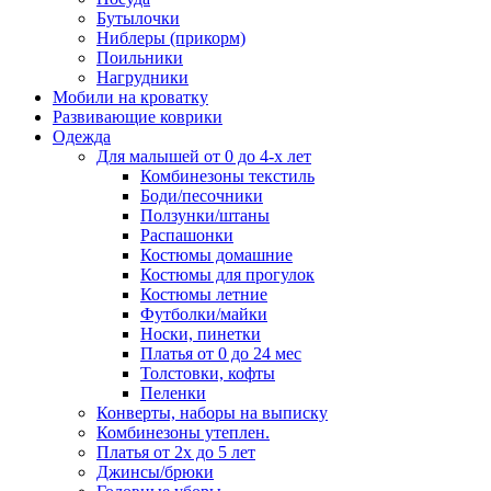
Бутылочки
Ниблеры (прикорм)
Поильники
Нагрудники
Мобили на кроватку
Развивающие коврики
Одежда
Для малышей от 0 до 4-х лет
Комбинезоны текстиль
Боди/песочники
Ползунки/штаны
Распашонки
Костюмы домашние
Костюмы для прогулок
Костюмы летние
Футболки/майки
Носки, пинетки
Платья от 0 до 24 мес
Толстовки, кофты
Пеленки
Конверты, наборы на выписку
Комбинезоны утеплен.
Платья от 2х до 5 лет
Джинсы/брюки