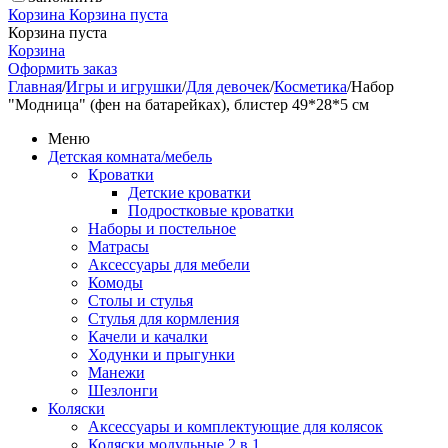
Корзина
Корзина пуста
Корзина пуста
Корзина
Оформить заказ
Главная
/
Игры и игрушки
/
Для девочек
/
Косметика
/
Набор
"Модница" (фен на батарейках), блистер 49*28*5 см
Меню
Детская комната/мебель
Кроватки
Детские кроватки
Подростковые кроватки
Наборы и постельное
Матрасы
Аксессуары для мебели
Комоды
Столы и стулья
Стулья для кормления
Качели и качалки
Ходунки и прыгунки
Манежи
Шезлонги
Коляски
Аксессуары и комплектующие для колясок
Коляски модульные 2 в 1