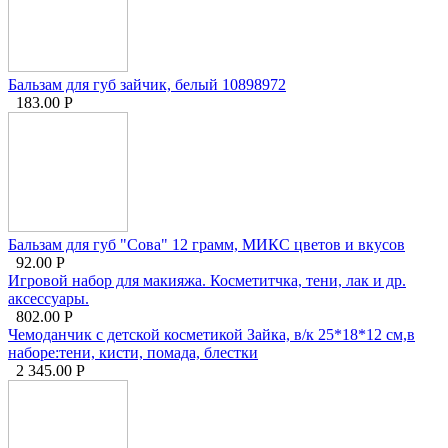
Бальзам для губ зайчик, белый 10898972
183.00
Р
Бальзам для губ "Сова" 12 грамм, МИКС цветов и вкусов
92.00
Р
Игровой набор для макияжа. Косметитчка, тени, лак и др.
аксессуары.
802.00
Р
Чемоданчик с детской косметикой Зайка, в/к 25*18*12 см,в
наборе:тени, кисти, помада, блестки
2 345.00
Р