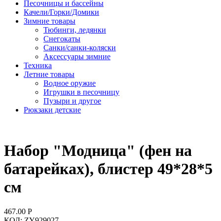
Песочницы и бассейны
Качели/Горки/Домики
Зимние товары
Тюбинги, ледянки
Снегокаты
Санки/санки-коляски
Аксессуары зимние
Техника
Летние товары
Водное оружие
Игрушки в песочницу
Пузыри и другое
Рюкзаки детские
Набор "Модница" (фен на
батарейках), блистер 49*28*5
см
467.00
Р
КОД:
ZY929027