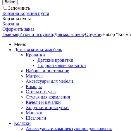
Войти
Запомнить
Корзина
Корзина пуста
Корзина пуста
Корзина
Оформить заказ
Главная
/
Игры и игрушки
/
Для мальчиков
/
Оружие
/
Набор "Космич
Меню
Детская комната/мебель
Кроватки
Детские кроватки
Подростковые кроватки
Наборы и постельное
Матрасы
Аксессуары для мебели
Комоды
Столы и стулья
Стулья для кормления
Качели и качалки
Ходунки и прыгунки
Манежи
Шезлонги
Коляски
Аксессуары и комплектующие для колясок