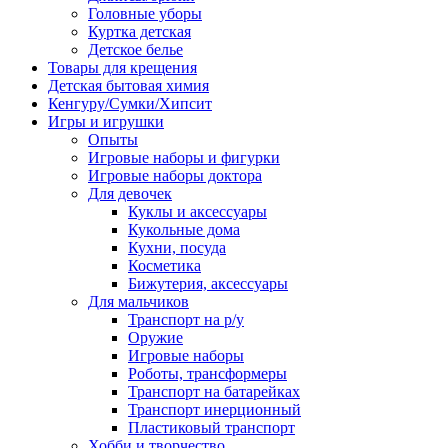
Головные уборы
Куртка детская
Детское белье
Товары для крещения
Детская бытовая химия
Кенгуру/Сумки/Хипсит
Игры и игрушки
Опыты
Игровые наборы и фигурки
Игровые наборы доктора
Для девочек
Куклы и аксессуары
Кукольные дома
Кухни, посуда
Косметика
Бижутерия, аксессуары
Для мальчиков
Транспорт на р/у
Оружие
Игровые наборы
Роботы, трансформеры
Транспорт на батарейках
Транспорт инерционный
Пластиковый транспорт
Хобби и творчество