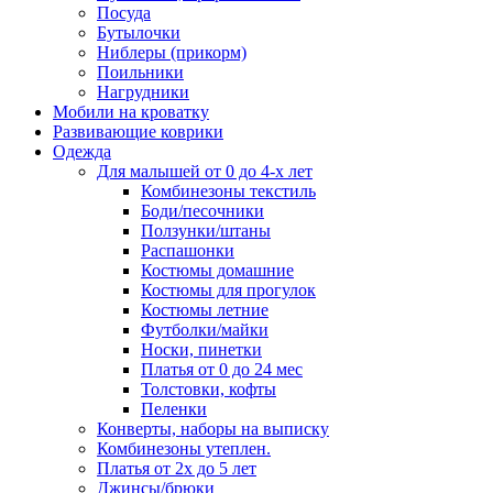
Посуда
Бутылочки
Ниблеры (прикорм)
Поильники
Нагрудники
Мобили на кроватку
Развивающие коврики
Одежда
Для малышей от 0 до 4-х лет
Комбинезоны текстиль
Боди/песочники
Ползунки/штаны
Распашонки
Костюмы домашние
Костюмы для прогулок
Костюмы летние
Футболки/майки
Носки, пинетки
Платья от 0 до 24 мес
Толстовки, кофты
Пеленки
Конверты, наборы на выписку
Комбинезоны утеплен.
Платья от 2х до 5 лет
Джинсы/брюки