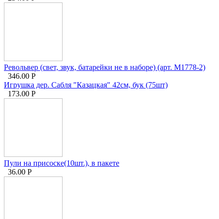
Револьвер (свет, звук, батарейки не в наборе) (арт. M1778-2)
346.00
Р
Игрушка дер. Сабля "Казацкая" 42см, бук (75шт)
173.00
Р
Пули на присоске(10шт.), в пакете
36.00
Р