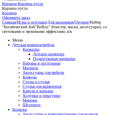
Корзина
Корзина пуста
Корзина пуста
Корзина
Оформить заказ
Главная
/
Игры и игрушки
/
Для мальчиков
/
Оружие
/
Набор
"Космический бой"BeBoy" (бластер, маска, аксессуары), со
световыми и звуковыми эффектами, в/к
Меню
Детская комната/мебель
Кроватки
Детские кроватки
Подростковые кроватки
Наборы и постельное
Матрасы
Аксессуары для мебели
Комоды
Столы и стулья
Стулья для кормления
Качели и качалки
Ходунки и прыгунки
Манежи
Шезлонги
Коляски
Аксессуары и комплектующие для колясок