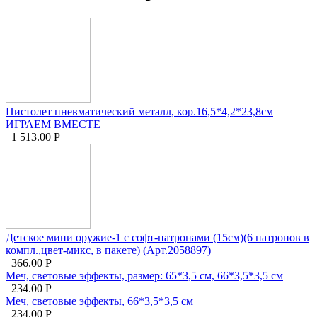
Пистолет пневматический металл, кор.16,5*4,2*23,8см
ИГРАЕМ ВМЕСТЕ
1 513.00
Р
Детское мини оружие-1 с софт-патронами (15см)(6 патронов в
компл.,цвет-микс, в пакете) (Арт.2058897)
366.00
Р
Меч, световые эффекты, размер: 65*3,5 см, 66*3,5*3,5 см
234.00
Р
Меч, световые эффекты, 66*3,5*3,5 см
234.00
Р