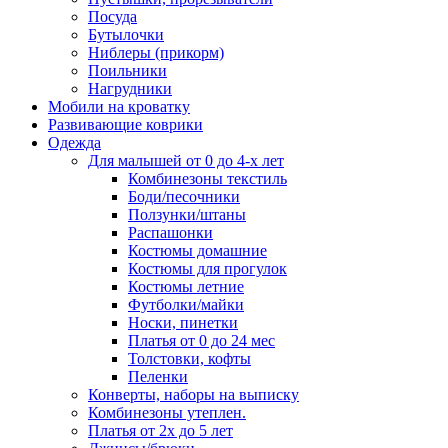
Посуда
Бутылочки
Ниблеры (прикорм)
Поильники
Нагрудники
Мобили на кроватку
Развивающие коврики
Одежда
Для малышей от 0 до 4-х лет
Комбинезоны текстиль
Боди/песочники
Ползунки/штаны
Распашонки
Костюмы домашние
Костюмы для прогулок
Костюмы летние
Футболки/майки
Носки, пинетки
Платья от 0 до 24 мес
Толстовки, кофты
Пеленки
Конверты, наборы на выписку
Комбинезоны утеплен.
Платья от 2х до 5 лет