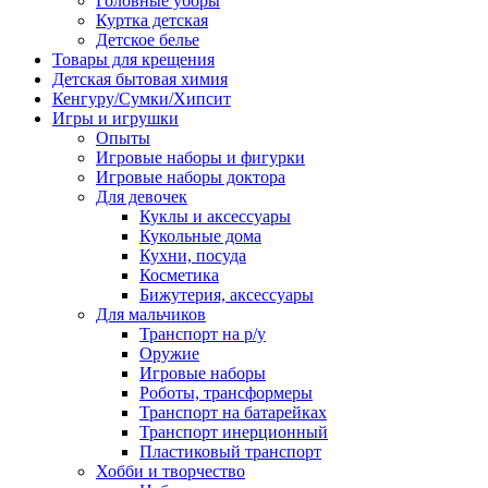
Головные уборы
Куртка детская
Детское белье
Товары для крещения
Детская бытовая химия
Кенгуру/Сумки/Хипсит
Игры и игрушки
Опыты
Игровые наборы и фигурки
Игровые наборы доктора
Для девочек
Куклы и аксессуары
Кукольные дома
Кухни, посуда
Косметика
Бижутерия, аксессуары
Для мальчиков
Транспорт на р/у
Оружие
Игровые наборы
Роботы, трансформеры
Транспорт на батарейках
Транспорт инерционный
Пластиковый транспорт
Хобби и творчество