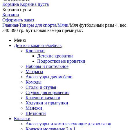
Корзина
Корзина пуста
Корзина пуста
Корзина
Оформить заказ
Главная
/
Товары для спорта
/
Мячи
/
Мяч футбольный разм 4, вес
340-390 гр. Бутиловая камера премиумс.
Меню
Детская комната/мебель
Кроватки
Детские кроватки
Подростковые кроватки
Наборы и постельное
Матрасы
Аксессуары для мебели
Комоды
Столы и стулья
Стулья для кормления
Качели и качалки
Ходунки и прыгунки
Манежи
Шезлонги
Коляски
Аксессуары и комплектующие для колясок
Коляски модульные 2 в 1