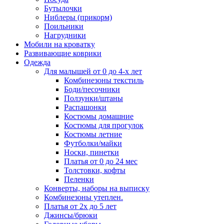
Бутылочки
Ниблеры (прикорм)
Поильники
Нагрудники
Мобили на кроватку
Развивающие коврики
Одежда
Для малышей от 0 до 4-х лет
Комбинезоны текстиль
Боди/песочники
Ползунки/штаны
Распашонки
Костюмы домашние
Костюмы для прогулок
Костюмы летние
Футболки/майки
Носки, пинетки
Платья от 0 до 24 мес
Толстовки, кофты
Пеленки
Конверты, наборы на выписку
Комбинезоны утеплен.
Платья от 2х до 5 лет
Джинсы/брюки