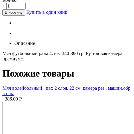
Кол-во:
+
−
Купить в один клик
В корзину
Описание
Мяч футбольный разм 4, вес 340-390 гр. Бутиловая камера
премиумс.
Похожие товары
Мяч волейбольный , пвх 2 слоя, 22 см, камера рез., машин.обр.
в пак.
386.00
Р