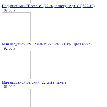
Надувной мяч "Веселье" (22 см, пакет) ( Арт. GQ527-10)
82.00
Р
Мяч надувной PVC "Лама" 22,5 см., 60 гр. (цвет микс)
92.00
Р
Мяч надувной детский (22 см) в пакете
61.00
Р