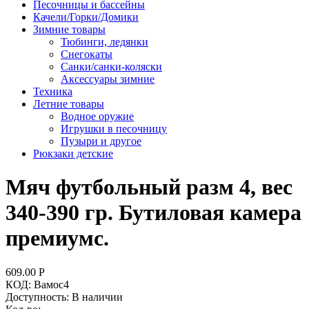
Песочницы и бассейны
Качели/Горки/Домики
Зимние товары
Тюбинги, ледянки
Снегокаты
Санки/санки-коляски
Аксессуары зимние
Техника
Летние товары
Водное оружие
Игрушки в песочницу
Пузыри и другое
Рюкзаки детские
Мяч футбольный разм 4, вес
340-390 гр. Бутиловая камера
премиумс.
609.00
Р
КОД:
Вамос4
Доступность:
В наличии