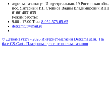
адрес магазина: ул. Индустриальная, 19 Ростовская обл.,
пос. Янтарный ИП Степнов Вадим Владимирович ИНН
616614831635
Режим работы:
9.00 - 17.00 Тел.:
8-952-575-65-65
detkamtut@mail.ru
© ДеткамТут.ру - 2026 Интернет-магазин DetkamTut.ru. На
базе
CS-Cart - Платформа для интернет-магазинов