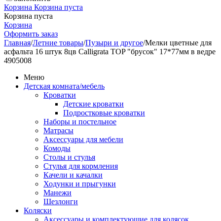
Корзина
Корзина пуста
Корзина пуста
Корзина
Оформить заказ
Главная
/
Летние товары
/
Пузыри и другое
/
Мелки цветные для
асфальта 16 штук 8цв Calligrata TOP "брусок" 17*77мм в ведре
4905008
Меню
Детская комната/мебель
Кроватки
Детские кроватки
Подростковые кроватки
Наборы и постельное
Матрасы
Аксессуары для мебели
Комоды
Столы и стулья
Стулья для кормления
Качели и качалки
Ходунки и прыгунки
Манежи
Шезлонги
Коляски
Аксессуары и комплектующие для колясок