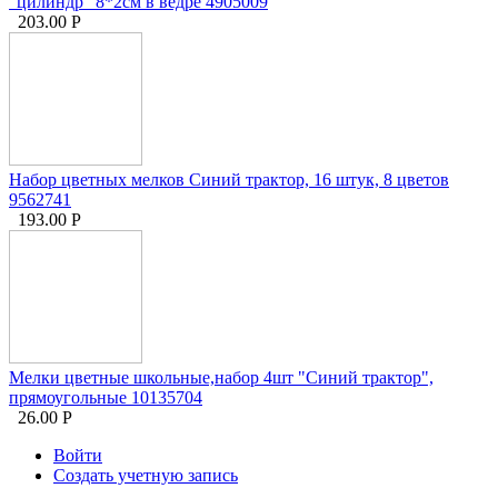
"цилиндр" 8*2см в ведре 4905009
203.00
Р
Набор цветных мелков Синий трактор, 16 штук, 8 цветов
9562741
193.00
Р
Мелки цветные школьные,набор 4шт "Синий трактор",
прямоугольные 10135704
26.00
Р
Войти
Создать учетную запись