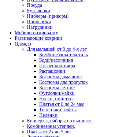
Посуда
Бутылочки
Ниблеры (прикорм)
Поильники
Нагрудники
Мобили на кроватку
Развивающие коврики
Одежда
Для малышей от 0 до 4-х лет
Комбинезоны текстиль
Боди/песочники
Ползунки/штаны
Распашонки
Костюмы домашние
Костюмы для прогулок
Костюмы летние
Футболки/майки
Носки, пинетки
Платья от 0 до 24 мес
Толстовки, кофты
Пеленки
Конверты, наборы на выписку
Комбинезоны утеплен.
Платья от 2х до 5 лет