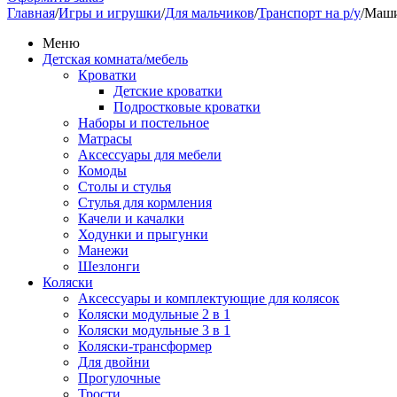
Главная
/
Игры и игрушки
/
Для мальчиков
/
Транспорт на р/у
/
Машин
Меню
Детская комната/мебель
Кроватки
Детские кроватки
Подростковые кроватки
Наборы и постельное
Матрасы
Аксессуары для мебели
Комоды
Столы и стулья
Стулья для кормления
Качели и качалки
Ходунки и прыгунки
Манежи
Шезлонги
Коляски
Аксессуары и комплектующие для колясок
Коляски модульные 2 в 1
Коляски модульные 3 в 1
Коляски-трансформер
Для двойни
Прогулочные
Трости