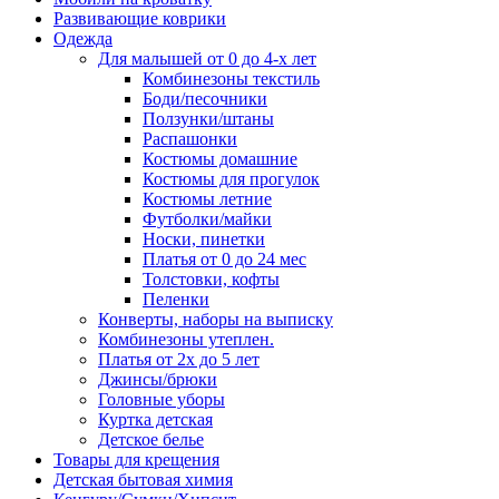
Развивающие коврики
Одежда
Для малышей от 0 до 4-х лет
Комбинезоны текстиль
Боди/песочники
Ползунки/штаны
Распашонки
Костюмы домашние
Костюмы для прогулок
Костюмы летние
Футболки/майки
Носки, пинетки
Платья от 0 до 24 мес
Толстовки, кофты
Пеленки
Конверты, наборы на выписку
Комбинезоны утеплен.
Платья от 2х до 5 лет
Джинсы/брюки
Головные уборы
Куртка детская
Детское белье
Товары для крещения
Детская бытовая химия