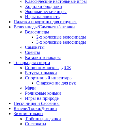
Классические настольные игры
Ходилки бродилки
Экономические игры
Игры на ловкость
Палатки и корзины для игрушек
Велосипеды/Самокаты/каталки
Велосипеды
2-х колесные велосипеды
3-х колесные велосипеды
Самокаты
Скейты
Каталки толокары
Товары для спорта
Спорт комплексы, ДСК
Батуты, прыжки
Спортивный инвентарь
Снаряжение для рук
Мячи
Роликовые коньки
Игры на природе
Песочницы и бассейны
Качели/Горки/Домики
Зимние товары
Тюбинги, ледянки
Снегокаты