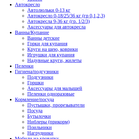
Автокресло
Автолюльки 0-13 кг
Автокресло 0-18/25/36 кг (гр 0,1,2,3)
Автокресла 9-36 кг (гр. 1/2/3)
Аксессуары для автокресла
Ванны/Купание
Ванны детские
Горки для купания
Круги на шею, коврики
Игрушки для купания
Надувные круги, жилеты
Пеленки
Гигиена/подгузники
Подгузники
Горшки
Аксессуары для малышей
Пеленки одноразовые
Кормление/посуда
Пустышки, прорезыватели
Посуда
Бутылочки
Ниблеры (прикорм)
Поильники
Нагрудники
Мобили на кроватку