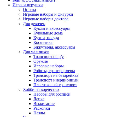
Кенгуру/Сумки/Хипсит
Игры и игрушки
Опыты
Игровые наборы и фигурки
Игровые наборы доктора
Для девочек
Куклы и аксессуары
Кукольные дома
Кухни, посуда
Косметика
Бижутерия, аксессуары
Для мальчиков
Транспорт на р/у
Оружие
Игровые наборы
Роботы, трансформеры
Транспорт на батарейках
Транспорт инерционный
Пластиковый транспорт
Хобби и творчество
Наборы для росписи
Лепка
Выжигание
Раскопки
Пазлы