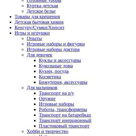
Головные уборы
Куртка детская
Детское белье
Товары для крещения
Детская бытовая химия
Кенгуру/Сумки/Хипсит
Игры и игрушки
Опыты
Игровые наборы и фигурки
Игровые наборы доктора
Для девочек
Куклы и аксессуары
Кукольные дома
Кухни, посуда
Косметика
Бижутерия, аксессуары
Для мальчиков
Транспорт на р/у
Оружие
Игровые наборы
Роботы, трансформеры
Транспорт на батарейках
Транспорт инерционный
Пластиковый транспорт
Хобби и творчество