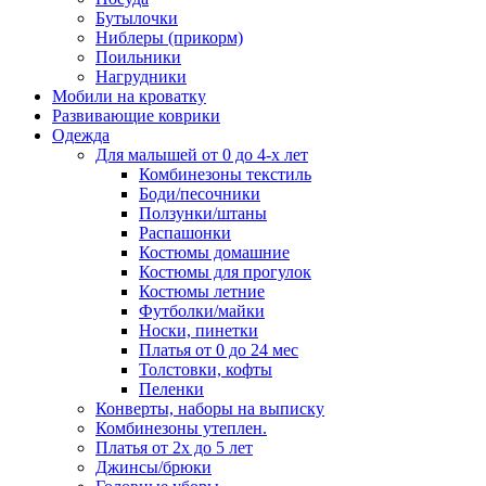
Бутылочки
Ниблеры (прикорм)
Поильники
Нагрудники
Мобили на кроватку
Развивающие коврики
Одежда
Для малышей от 0 до 4-х лет
Комбинезоны текстиль
Боди/песочники
Ползунки/штаны
Распашонки
Костюмы домашние
Костюмы для прогулок
Костюмы летние
Футболки/майки
Носки, пинетки
Платья от 0 до 24 мес
Толстовки, кофты
Пеленки
Конверты, наборы на выписку
Комбинезоны утеплен.
Платья от 2х до 5 лет
Джинсы/брюки