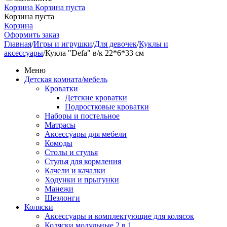
Корзина
Корзина пуста
Корзина пуста
Корзина
Оформить заказ
Главная
/
Игры и игрушки
/
Для девочек
/
Куклы и
аксессуары
/
Кукла "Defa" в/к 22*6*33 см
Меню
Детская комната/мебель
Кроватки
Детские кроватки
Подростковые кроватки
Наборы и постельное
Матрасы
Аксессуары для мебели
Комоды
Столы и стулья
Стулья для кормления
Качели и качалки
Ходунки и прыгунки
Манежи
Шезлонги
Коляски
Аксессуары и комплектующие для колясок
Коляски модульные 2 в 1