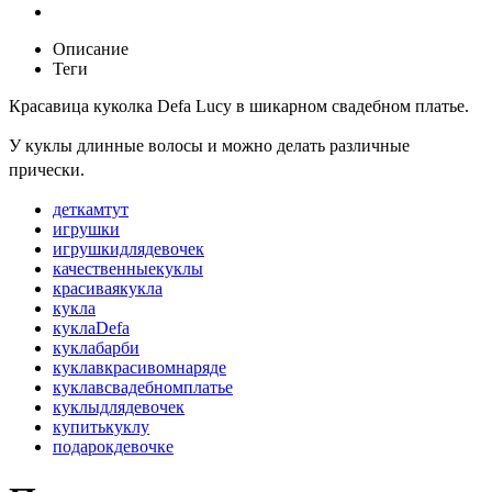
Описание
Теги
Красавица куколка Defa Lucy в шикарном свадебном платье.
У куклы длинные волосы и можно делать различные
прически.
деткамтут
игрушки
игрушкидлядевочек
качественныекуклы
красиваякукла
кукла
куклаDefa
куклабарби
куклавкрасивомнаряде
куклавсвадебномплатье
куклыдлядевочек
купитькуклу
подарокдевочке