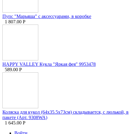
Пупс "Марьяша" с аксессуарами, в коробке
1 807.00
Р
HAPPY VALLEY Кукла "Яркая фея" 9953478
589.00
Р
Коляска для кукол (64х35.5х73см) складывается, с люлькой, в
пакете (Арт. 9308WA)
1 645.00
Р
Войти