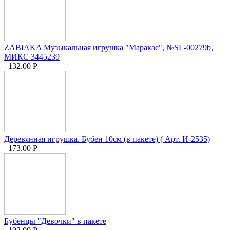
ZABIAKA Музыкальная игрушка "Маракас", №SL-00279b,
МИКС 3445239
132.00
Р
Деревянная игрушка. Бубен 10см (в пакете) ( Арт. И-2535)
173.00
Р
Бубенцы "Девочки" в пакете