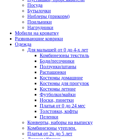
Посуда
Бутылочки
Ниблеры (прикорм)
Поильники
Нагрудники
Мобили на кроватку
Развивающие коврики
Одежда
Для малышей от 0 до 4-х лет
Комбинезоны текстиль
Боди/песочники
Ползунки/штаны
Распашонки
Костюмы домашние
Костюмы для прогулок
Костюмы летние
Футболки/майки
Носки, пинетки
Платья от 0 до 24 мес
Толстовки, кофты
Пеленки
Конверты, наборы на выписку
Комбинезоны утеплен.
Платья от 2х до 5 лет