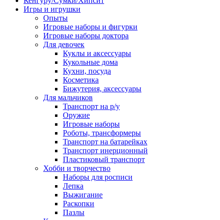
Кенгуру/Сумки/Хипсит
Игры и игрушки
Опыты
Игровые наборы и фигурки
Игровые наборы доктора
Для девочек
Куклы и аксессуары
Кукольные дома
Кухни, посуда
Косметика
Бижутерия, аксессуары
Для мальчиков
Транспорт на р/у
Оружие
Игровые наборы
Роботы, трансформеры
Транспорт на батарейках
Транспорт инерционный
Пластиковый транспорт
Хобби и творчество
Наборы для росписи
Лепка
Выжигание
Раскопки
Пазлы