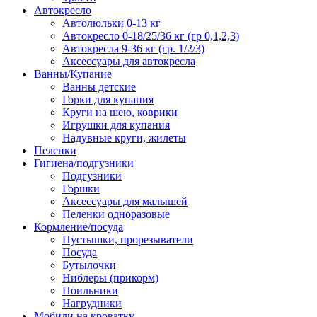
Автокресло
Автолюльки 0-13 кг
Автокресло 0-18/25/36 кг (гр 0,1,2,3)
Автокресла 9-36 кг (гр. 1/2/3)
Аксессуары для автокресла
Ванны/Купание
Ванны детские
Горки для купания
Круги на шею, коврики
Игрушки для купания
Надувные круги, жилеты
Пеленки
Гигиена/подгузники
Подгузники
Горшки
Аксессуары для малышей
Пеленки одноразовые
Кормление/посуда
Пустышки, прорезыватели
Посуда
Бутылочки
Ниблеры (прикорм)
Поильники
Нагрудники
Мобили на кроватку