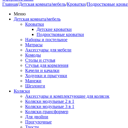
Главная
/
Детская комната/мебель
/
Кроватки
/
Подростковые крова
Меню
Детская комната/мебель
Кроватки
Детские кроватки
Подростковые кроватки
Наборы и постельное
Матрасы
Аксессуары для мебели
Комоды
Столы и стулья
Стулья для кормления
Качели и качалки
Ходунки и прыгунки
Манежи
Шезлонги
Коляски
Аксессуары и комплектующие для колясок
Коляски модульные 2 в 1
Коляски модульные 3 в 1
Коляски-трансформер
Для двойни
Прогулочные
Трости