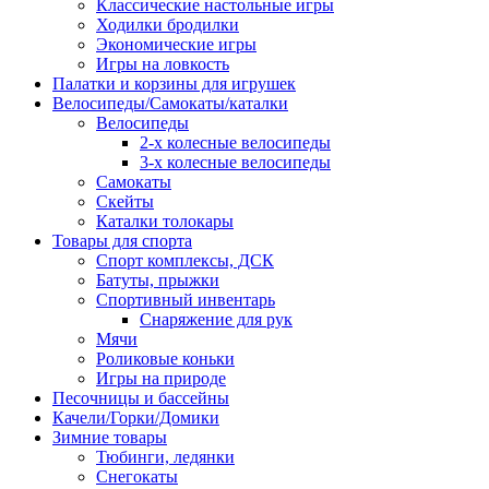
Классические настольные игры
Ходилки бродилки
Экономические игры
Игры на ловкость
Палатки и корзины для игрушек
Велосипеды/Самокаты/каталки
Велосипеды
2-х колесные велосипеды
3-х колесные велосипеды
Самокаты
Скейты
Каталки толокары
Товары для спорта
Спорт комплексы, ДСК
Батуты, прыжки
Спортивный инвентарь
Снаряжение для рук
Мячи
Роликовые коньки
Игры на природе
Песочницы и бассейны
Качели/Горки/Домики
Зимние товары
Тюбинги, ледянки
Снегокаты