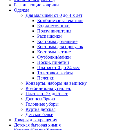
Развивающие коврики
Одежда
Для малышей от 0 до 4-х лет
Комбинезоны текстиль
Боди/песочники
Ползунки/штаны
Распашонки
Костюмы домашние
Костюмы для прогулок
Костюмы летние
Футболки/майки
Носки, пинетки
Платья от 0 до 24 мес
Толстовки, кофты
Пеленки
Конверты, наборы на выписку
Комбинезоны утеплен.
Платья от 2х до 5 лет
Джинсы/брюки
Головные уборы
Куртка детская
Детское белье
Товары для крещения
Детская бытовая химия