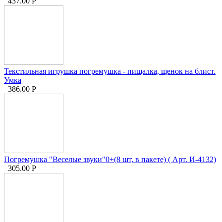
437.00
Р
Текстильная игрушка погремушка - пищалка, щенок на блист.
Умка
386.00
Р
Погремушка "Веселые звуки"0+(8 шт, в пакете) ( Арт. И-4132)
305.00
Р