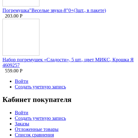
Погремушка"Веселые звуки-8"0+(3шт., в пакете)
203.00
Р
Набор погремушек «Сладости», 5 шт., цвет МИКС, Крошка Я
4609257
559.00
Р
Войти
Создать учетную запись
Кабинет покупателя
Войти
Создать учетную запись
Заказы
Отложенные товары
Список сравнения