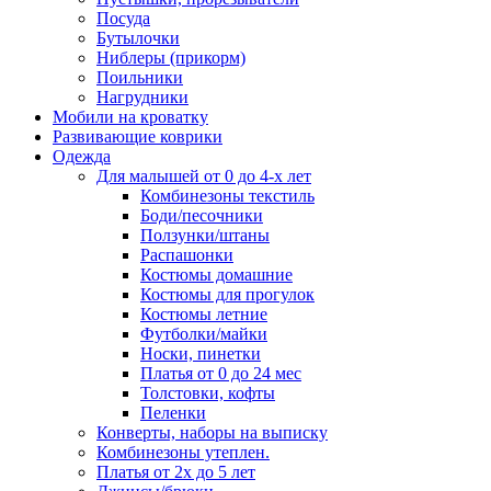
Посуда
Бутылочки
Ниблеры (прикорм)
Поильники
Нагрудники
Мобили на кроватку
Развивающие коврики
Одежда
Для малышей от 0 до 4-х лет
Комбинезоны текстиль
Боди/песочники
Ползунки/штаны
Распашонки
Костюмы домашние
Костюмы для прогулок
Костюмы летние
Футболки/майки
Носки, пинетки
Платья от 0 до 24 мес
Толстовки, кофты
Пеленки
Конверты, наборы на выписку
Комбинезоны утеплен.
Платья от 2х до 5 лет