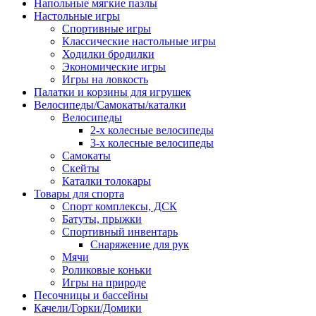
Напольные мягкие пазлы
Настольные игры
Спортивные игры
Классические настольные игры
Ходилки бродилки
Экономические игры
Игры на ловкость
Палатки и корзины для игрушек
Велосипеды/Самокаты/каталки
Велосипеды
2-х колесные велосипеды
3-х колесные велосипеды
Самокаты
Скейты
Каталки толокары
Товары для спорта
Спорт комплексы, ДСК
Батуты, прыжки
Спортивный инвентарь
Снаряжение для рук
Мячи
Роликовые коньки
Игры на природе
Песочницы и бассейны
Качели/Горки/Домики