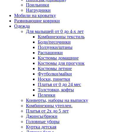
Поильники
Нагрудники
Мобили на кроватку
Развивающие коврики
Одежда
Для малышей от 0 до 4-х лет
Комбинезоны текстиль
Боди/песочники
Ползунки/штаны
Распашонки
Костюмы домашние
Костюмы для прогулок
Костюмы летние
Футболки/майки
Носки, пинетки
Платья от 0 до 24 мес
Толстовки, кофты
Пеленки
Конверты, наборы на выписку
Комбинезоны утеплен.
Платья от 2х до 5 лет
Джинсы/брюки
Головные уборы
Куртка детская