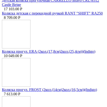
Детская коляска прогулочная CARRELLO Bravo CRL-8512
Castle Beige
17 103.00
Р
Коляска детская с перекидной ручкой RANT "SHIFT" RA250
8 709.00
Р
Коляска прогул. ERA (2кол.(17,8см)2кол.(25,4см))(Indigo)
10 049.00
Р
Коляска прогул. FROST (2кол.(14см)2кол.(16,5см))(Indigo)
7 613.00
Р