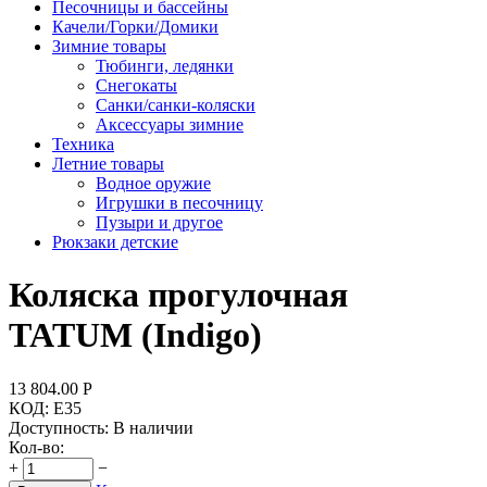
Песочницы и бассейны
Качели/Горки/Домики
Зимние товары
Тюбинги, ледянки
Снегокаты
Санки/санки-коляски
Аксессуары зимние
Техника
Летние товары
Водное оружие
Игрушки в песочницу
Пузыри и другое
Рюкзаки детские
Коляска прогулочная
TATUM (Indigo)
13 804.00
Р
КОД:
E35
Доступность:
В наличии
Кол-во:
+
−