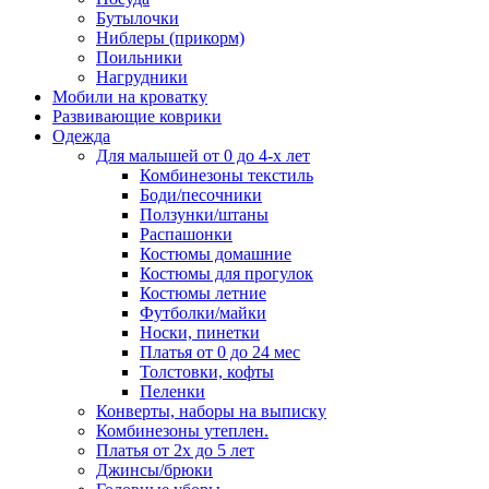
Бутылочки
Ниблеры (прикорм)
Поильники
Нагрудники
Мобили на кроватку
Развивающие коврики
Одежда
Для малышей от 0 до 4-х лет
Комбинезоны текстиль
Боди/песочники
Ползунки/штаны
Распашонки
Костюмы домашние
Костюмы для прогулок
Костюмы летние
Футболки/майки
Носки, пинетки
Платья от 0 до 24 мес
Толстовки, кофты
Пеленки
Конверты, наборы на выписку
Комбинезоны утеплен.
Платья от 2х до 5 лет
Джинсы/брюки