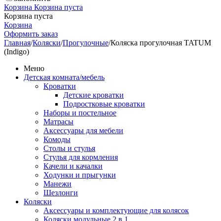
Корзина
Корзина пуста
Корзина пуста
Корзина
Оформить заказ
Главная
/
Коляски
/
Прогулочные
/
Коляска прогулочная TATUM
(Indigo)
Меню
Детская комната/мебель
Кроватки
Детские кроватки
Подростковые кроватки
Наборы и постельное
Матрасы
Аксессуары для мебели
Комоды
Столы и стулья
Стулья для кормления
Качели и качалки
Ходунки и прыгунки
Манежи
Шезлонги
Коляски
Аксессуары и комплектующие для колясок
Коляски модульные 2 в 1