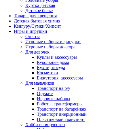
Головные уборы
Куртка детская
Детское белье
Товары для крещения
Детская бытовая химия
Кенгуру/Сумки/Хипсит
Игры и игрушки
Опыты
Игровые наборы и фигурки
Игровые наборы доктора
Для девочек
Куклы и аксессуары
Кукольные дома
Кухни, посуда
Косметика
Бижутерия, аксессуары
Для мальчиков
Транспорт на р/у
Оружие
Игровые наборы
Роботы, трансформеры
Транспорт на батарейках
Транспорт инерционный
Пластиковый транспорт
Хобби и творчество