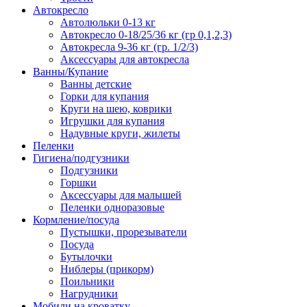
Автокресло
Автолюльки 0-13 кг
Автокресло 0-18/25/36 кг (гр 0,1,2,3)
Автокресла 9-36 кг (гр. 1/2/3)
Аксессуары для автокресла
Ванны/Купание
Ванны детские
Горки для купания
Круги на шею, коврики
Игрушки для купания
Надувные круги, жилеты
Пеленки
Гигиена/подгузники
Подгузники
Горшки
Аксессуары для малышей
Пеленки одноразовые
Кормление/посуда
Пустышки, прорезыватели
Посуда
Бутылочки
Ниблеры (прикорм)
Поильники
Нагрудники
Мобили на кроватку