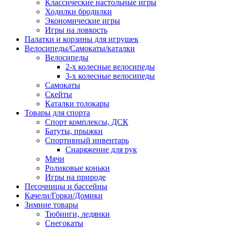
Классические настольные игры
Ходилки бродилки
Экономические игры
Игры на ловкость
Палатки и корзины для игрушек
Велосипеды/Самокаты/каталки
Велосипеды
2-х колесные велосипеды
3-х колесные велосипеды
Самокаты
Скейты
Каталки толокары
Товары для спорта
Спорт комплексы, ДСК
Батуты, прыжки
Спортивный инвентарь
Снаряжение для рук
Мячи
Роликовые коньки
Игры на природе
Песочницы и бассейны
Качели/Горки/Домики
Зимние товары
Тюбинги, ледянки
Снегокаты