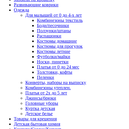
Развивающие коврики
Одежда
Для малышей от 0 до 4-х лет
Комбинезоны текстиль
Боди/песочники
Ползунки/штаны
Распашонки
Костюмы домашние
Костюмы для прогулок
Костюмы летние
Футболки/майки
Носки, пинетки
Платья от 0 до 24 мес
Толстовки, кофты
Пеленки
Конверты, наборы на выписку
Комбинезоны утеплен.
Платья от 2х до 5 лет
Джинсы/брюки
Головные уборы
Куртка детская
Детское белье
Товары для крещения
Детская бытовая химия