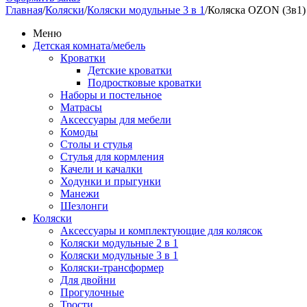
Главная
/
Коляски
/
Коляски модульные 3 в 1
/
Коляска OZON (3в1)
Меню
Детская комната/мебель
Кроватки
Детские кроватки
Подростковые кроватки
Наборы и постельное
Матрасы
Аксессуары для мебели
Комоды
Столы и стулья
Стулья для кормления
Качели и качалки
Ходунки и прыгунки
Манежи
Шезлонги
Коляски
Аксессуары и комплектующие для колясок
Коляски модульные 2 в 1
Коляски модульные 3 в 1
Коляски-трансформер
Для двойни
Прогулочные
Трости