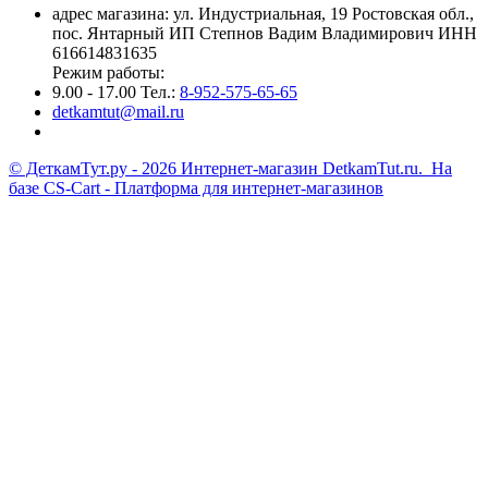
адрес магазина: ул. Индустриальная, 19 Ростовская обл.,
пос. Янтарный ИП Степнов Вадим Владимирович ИНН
616614831635
Режим работы:
9.00 - 17.00 Тел.:
8-952-575-65-65
detkamtut@mail.ru
© ДеткамТут.ру - 2026 Интернет-магазин DetkamTut.ru. На
базе
CS-Cart - Платформа для интернет-магазинов