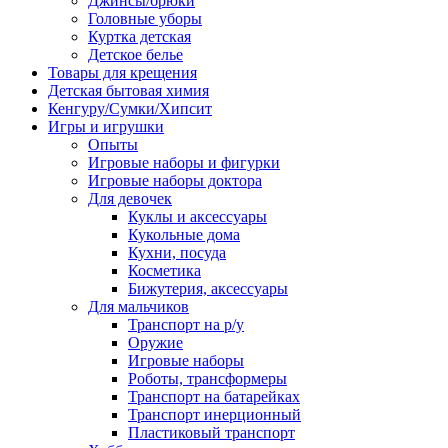
Джинсы/брюки
Головные уборы
Куртка детская
Детское белье
Товары для крещения
Детская бытовая химия
Кенгуру/Сумки/Хипсит
Игры и игрушки
Опыты
Игровые наборы и фигурки
Игровые наборы доктора
Для девочек
Куклы и аксессуары
Кукольные дома
Кухни, посуда
Косметика
Бижутерия, аксессуары
Для мальчиков
Транспорт на р/у
Оружие
Игровые наборы
Роботы, трансформеры
Транспорт на батарейках
Транспорт инерционный
Пластиковый транспорт