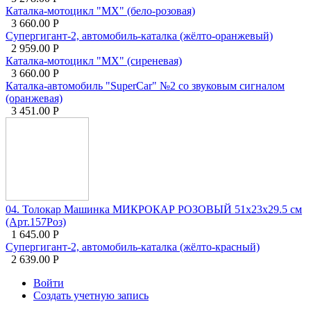
Каталка-мотоцикл "МХ" (бело-розовая)
3 660.00
Р
Супергигант-2, автомобиль-каталка (жёлто-оранжевый)
2 959.00
Р
Каталка-мотоцикл "МХ" (сиреневая)
3 660.00
Р
Каталка-автомобиль "SuperCar" №2 со звуковым сигналом
(оранжевая)
3 451.00
Р
04. Толокар Машинка МИКРОКАР РОЗОВЫЙ 51х23х29.5 см
(Арт.157Роз)
1 645.00
Р
Супергигант-2, автомобиль-каталка (жёлто-красный)
2 639.00
Р
Войти
Создать учетную запись