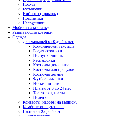
Посуда
Бутылочки
Ниблеры (прикорм)
Поильники
Нагрудники
Мобили на кроватку
Развивающие коврики
Одежда
Для малышей от 0 до 4-х лет
Комбинезоны текстиль
Боди/песочники
Ползунки/штаны
Распашонки
Костюмы домашние
Костюмы для прогулок
Костюмы летние
Футболки/майки
Носки, пинетки
Платья от 0 до 24 мес
Толстовки, кофты
Пеленки
Конверты, наборы на выписку
Комбинезоны утеплен.
Платья от 2х до 5 лет