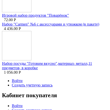
Игровой набор продуктов "Поварёнок"
72.00
Р
Набор "Carmen" №6 с аксессуарами и утюжком (в пакете)
4 436.00
Р
Набор посуды "Готовим вкусно",материал- металл,11
предметов, в коробке
1 056.00
Р
Войти
Создать учетную запись
Кабинет покупателя
Войти