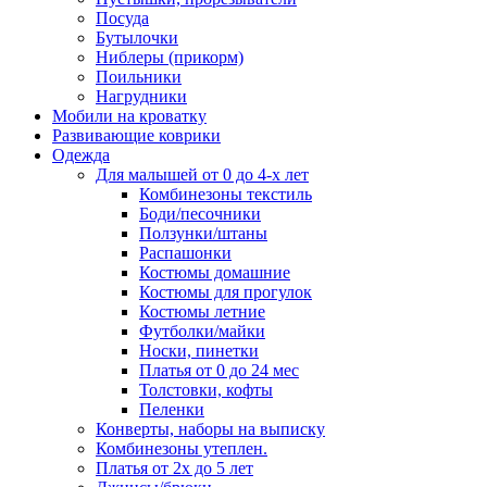
Посуда
Бутылочки
Ниблеры (прикорм)
Поильники
Нагрудники
Мобили на кроватку
Развивающие коврики
Одежда
Для малышей от 0 до 4-х лет
Комбинезоны текстиль
Боди/песочники
Ползунки/штаны
Распашонки
Костюмы домашние
Костюмы для прогулок
Костюмы летние
Футболки/майки
Носки, пинетки
Платья от 0 до 24 мес
Толстовки, кофты
Пеленки
Конверты, наборы на выписку
Комбинезоны утеплен.
Платья от 2х до 5 лет