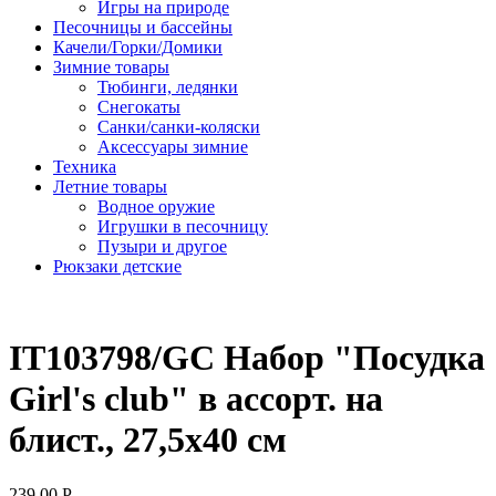
Игры на природе
Песочницы и бассейны
Качели/Горки/Домики
Зимние товары
Тюбинги, ледянки
Снегокаты
Санки/санки-коляски
Аксессуары зимние
Техника
Летние товары
Водное оружие
Игрушки в песочницу
Пузыри и другое
Рюкзаки детские
IT103798/GC Набор "Посудка
Girl's club" в ассорт. на
блист., 27,5х40 см
239.00
Р