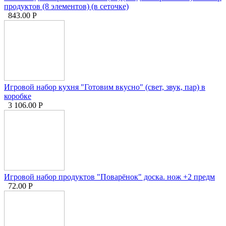
продуктов (8 элементов) (в сеточке)
843.00
Р
Игровой набор кухня "Готовим вкусно" (свет, звук, пар) в
коробке
3 106.00
Р
Игровой набор продуктов "Поварёнок" доска. нож +2 предм
72.00
Р