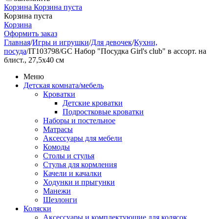
Корзина
Корзина пуста
Корзина пуста
Корзина
Оформить заказ
Главная
/
Игры и игрушки
/
Для девочек
/
Кухни,
посуда
/
IT103798/GC Набор "Посудка Girl's club" в ассорт. на
блист., 27,5х40 см
Меню
Детская комната/мебель
Кроватки
Детские кроватки
Подростковые кроватки
Наборы и постельное
Матрасы
Аксессуары для мебели
Комоды
Столы и стулья
Стулья для кормления
Качели и качалки
Ходунки и прыгунки
Манежи
Шезлонги
Коляски
Аксессуары и комплектующие для колясок