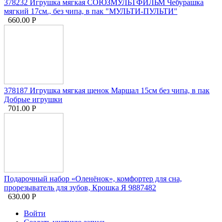
378232 Игрушка мягкая СОЮЗМУЛЬТФИЛЬМ Чебурашка
мягкий 17см., без чипа, в пак "МУЛЬТИ-ПУЛЬТИ"
660.00
Р
378187 Игрушка мягкая щенок Маршал 15см без чипа, в пак
Добрые игрушки
701.00
Р
Подарочный набор «Оленёнок», комфортер для сна,
прорезыватель для зубов, Крошка Я 9887482
630.00
Р
Войти