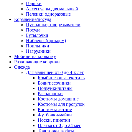
Горшки
Аксессуары для малышей
Пеленки одноразовые
Кормление/посуда
Пустышки, прорезыватели
Посуда
Бутылочки
Ниблеры (прикорм)
Поильники
Нагрудники
Мобили на кроватку
Развивающие коврики
Одежда
Для малышей от 0 до 4-х лет
Комбинезоны текстиль
Боди/песочники
Ползунки/штаны
Распашонки
Костюмы домашние
Костюмы для прогулок
Костюмы летние
Футболки/майки
Носки, пинетки
Платья от 0 до 24 мес
Толстовки, кофты