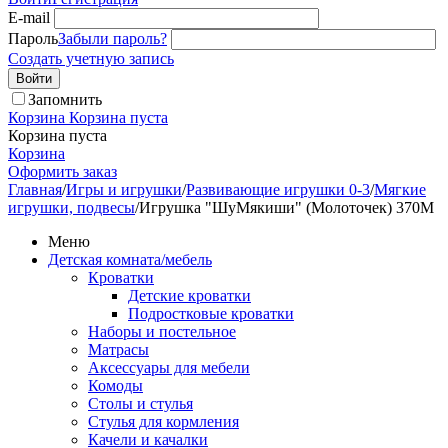
E-mail
Пароль
Забыли пароль?
Создать учетную запись
Войти
Запомнить
Корзина
Корзина пуста
Корзина пуста
Корзина
Оформить заказ
Главная
/
Игры и игрушки
/
Развивающие игрушки 0-3
/
Мягкие
игрушки, подвесы
/
Игрушка "ШуМякиши" (Молоточек) 370М
Меню
Детская комната/мебель
Кроватки
Детские кроватки
Подростковые кроватки
Наборы и постельное
Матрасы
Аксессуары для мебели
Комоды
Столы и стулья
Стулья для кормления
Качели и качалки