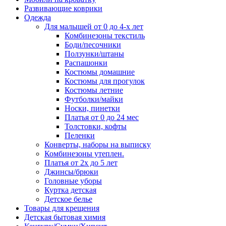
Развивающие коврики
Одежда
Для малышей от 0 до 4-х лет
Комбинезоны текстиль
Боди/песочники
Ползунки/штаны
Распашонки
Костюмы домашние
Костюмы для прогулок
Костюмы летние
Футболки/майки
Носки, пинетки
Платья от 0 до 24 мес
Толстовки, кофты
Пеленки
Конверты, наборы на выписку
Комбинезоны утеплен.
Платья от 2х до 5 лет
Джинсы/брюки
Головные уборы
Куртка детская
Детское белье
Товары для крещения
Детская бытовая химия