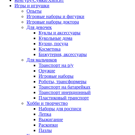
Кенгуру/Сумки/Хипсит
Игры и игрушки
Опыты
Игровые наборы и фигурки
Игровые наборы доктора
Для девочек
Куклы и аксессуары
Кукольные дома
Кухни, посуда
Косметика
Бижутерия, аксессуары
Для мальчиков
Транспорт на р/у
Оружие
Игровые наборы
Роботы, трансформеры
Транспорт на батарейках
Транспорт инерционный
Пластиковый транспорт
Хобби и творчество
Наборы для росписи
Лепка
Выжигание
Раскопки
Пазлы