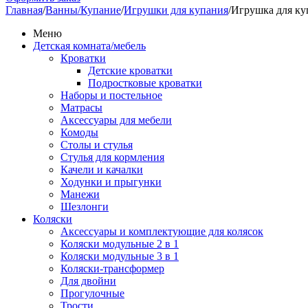
Главная
/
Ванны/Купание
/
Игрушки для купания
/
Игрушка для ку
Меню
Детская комната/мебель
Кроватки
Детские кроватки
Подростковые кроватки
Наборы и постельное
Матрасы
Аксессуары для мебели
Комоды
Столы и стулья
Стулья для кормления
Качели и качалки
Ходунки и прыгунки
Манежи
Шезлонги
Коляски
Аксессуары и комплектующие для колясок
Коляски модульные 2 в 1
Коляски модульные 3 в 1
Коляски-трансформер
Для двойни
Прогулочные
Трости