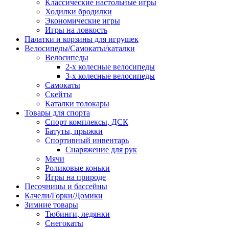
Классические настольные игры
Ходилки бродилки
Экономические игры
Игры на ловкость
Палатки и корзины для игрушек
Велосипеды/Самокаты/каталки
Велосипеды
2-х колесные велосипеды
3-х колесные велосипеды
Самокаты
Скейты
Каталки толокары
Товары для спорта
Спорт комплексы, ДСК
Батуты, прыжки
Спортивный инвентарь
Снаряжение для рук
Мячи
Роликовые коньки
Игры на природе
Песочницы и бассейны
Качели/Горки/Домики
Зимние товары
Тюбинги, ледянки
Снегокаты