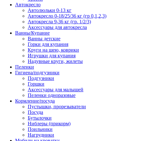
Автокресло
Автолюльки 0-13 кг
Автокресло 0-18/25/36 кг (гр 0,1,2,3)
Автокресла 9-36 кг (гр. 1/2/3)
Аксессуары для автокресла
Ванны/Купание
Ванны детские
Горки для купания
Круги на шею, коврики
Игрушки для купания
Надувные круги, жилеты
Пеленки
Гигиена/подгузники
Подгузники
Горшки
Аксессуары для малышей
Пеленки одноразовые
Кормление/посуда
Пустышки, прорезыватели
Посуда
Бутылочки
Ниблеры (прикорм)
Поильники
Нагрудники
Мобили на кроватку