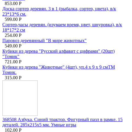
853.00
Р
Доска сортер деревян. 3 в 1 (рыбалка, сортер, цвета), в/к
23*13*6 см.
599.00
Р
Сортер-часы деревян. (изумаем время, цвет, шнуровка), в/к
18*17*2 см
254.00
Р
Паровоз деревянный "В мире животных"
549.00
Р
Кубики из дерева "Русский алфавит с цифрами" (20шт)
"Томик"
721.00
Р
Кубики из дерева "Животные" (4шт), уп.4 x 9 x 9 смТМ
Томик.
315.00
Р
368508 Азбука. Синий трактор. Фигурный пазл в рамке. 15
деталей. 285х215х5 мм. Умные игры
102.00
Р