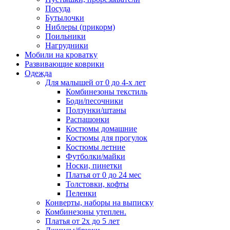
Посуда
Бутылочки
Ниблеры (прикорм)
Поильники
Нагрудники
Мобили на кроватку
Развивающие коврики
Одежда
Для малышей от 0 до 4-х лет
Комбинезоны текстиль
Боди/песочники
Ползунки/штаны
Распашонки
Костюмы домашние
Костюмы для прогулок
Костюмы летние
Футболки/майки
Носки, пинетки
Платья от 0 до 24 мес
Толстовки, кофты
Пеленки
Конверты, наборы на выписку
Комбинезоны утеплен.
Платья от 2х до 5 лет