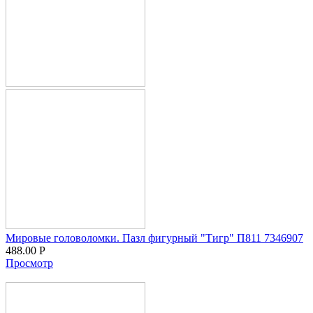
Мировые головоломки. Пазл фигурный "Тигр" П811 7346907
488.00
Р
Просмотр