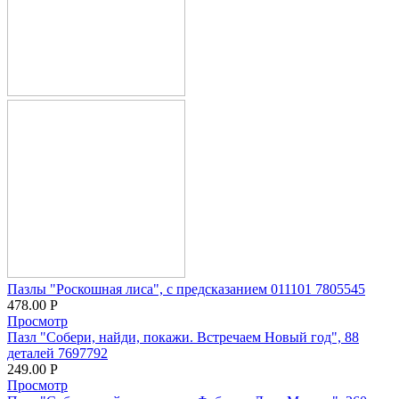
Пазлы "Роскошная лиса", с предсказанием 011101 7805545
478.00
Р
Просмотр
Пазл "Собери, найди, покажи. Встречаем Новый год", 88
деталей 7697792
249.00
Р
Просмотр