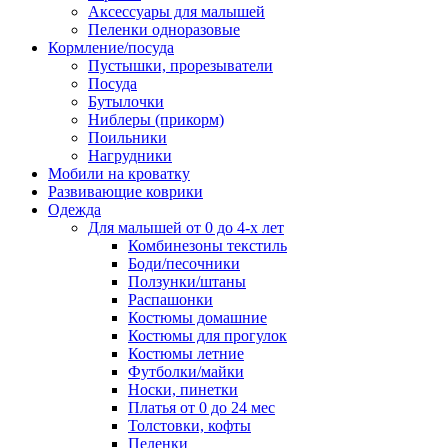
Аксессуары для малышей
Пеленки одноразовые
Кормление/посуда
Пустышки, прорезыватели
Посуда
Бутылочки
Ниблеры (прикорм)
Поильники
Нагрудники
Мобили на кроватку
Развивающие коврики
Одежда
Для малышей от 0 до 4-х лет
Комбинезоны текстиль
Боди/песочники
Ползунки/штаны
Распашонки
Костюмы домашние
Костюмы для прогулок
Костюмы летние
Футболки/майки
Носки, пинетки
Платья от 0 до 24 мес
Толстовки, кофты
Пеленки