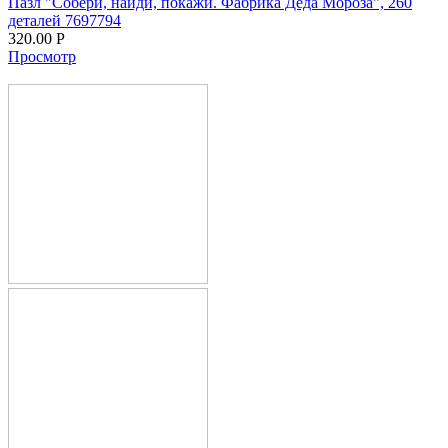
Пазл "Собери, найди, покажи. Фабрика Деда Мороза", 260
деталей 7697794
320.00
Р
Просмотр