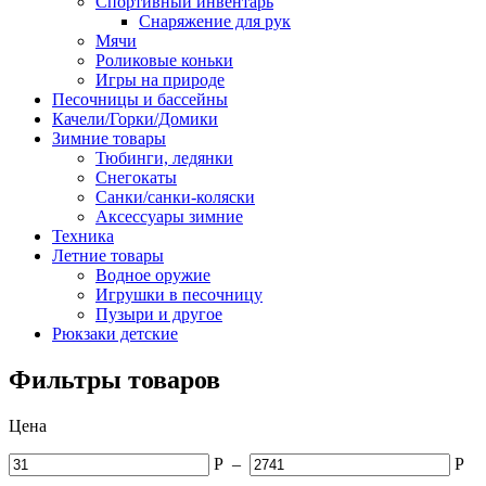
Спортивный инвентарь
Снаряжение для рук
Мячи
Роликовые коньки
Игры на природе
Песочницы и бассейны
Качели/Горки/Домики
Зимние товары
Тюбинги, ледянки
Снегокаты
Санки/санки-коляски
Аксессуары зимние
Техника
Летние товары
Водное оружие
Игрушки в песочницу
Пузыри и другое
Рюкзаки детские
Фильтры товаров
Цена
Р
–
Р