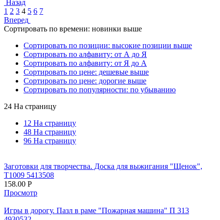
Назад
1
2
3
4
5
6
7
Вперед
Сортировать по времени: новинки выше
Сортировать по позиции: высокие позиции выше
Сортировать по алфавиту: от А до Я
Сортировать по алфавиту: от Я до А
Сортировать по цене: дешевые выше
Сортировать по цене: дорогие выше
Сортировать по популярности: по убыванию
24 На страницу
12 На страницу
48 На страницу
96 На страницу
Заготовки для творчества. Доска для выжигания "Щенок",
Т1009 5413508
158.00
Р
Просмотр
Игры в дорогу. Пазл в раме "Пожарная машина" П 313
4930532