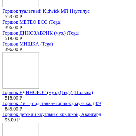
Горшок туалетный Kidwick МП Наутилус
559.00
Р
Горшок METEO ECO (Tega)
396.00
Р
Горшок ДИНОЗАВРИК (муз.) (Tega)
518.00
Р
Горшок МИШКА (Tega)
396.00
Р
Горшок ЕДИНОРОГ (муз.) (Tega) (Польша)
518.00
Р
Горшок 2 в 1 (подставка+горшок), музыка. Д09
845.00
Р
Горшок детский круглый с крышкой, Авангард
95.00
Р