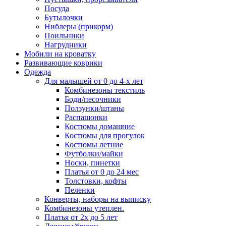
Посуда
Бутылочки
Ниблеры (прикорм)
Поильники
Нагрудники
Мобили на кроватку
Развивающие коврики
Одежда
Для малышей от 0 до 4-х лет
Комбинезоны текстиль
Боди/песочники
Ползунки/штаны
Распашонки
Костюмы домашние
Костюмы для прогулок
Костюмы летние
Футболки/майки
Носки, пинетки
Платья от 0 до 24 мес
Толстовки, кофты
Пеленки
Конверты, наборы на выписку
Комбинезоны утеплен.
Платья от 2х до 5 лет