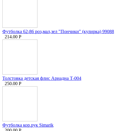
Футболка 62-86 роз,мал,зел "Пончики" (кулирка) 99088
214.00
Р
Толстовка детская флис Ариадна Т-004
250.00
Р
Футболка кор.рук Simarik
200.00
Р