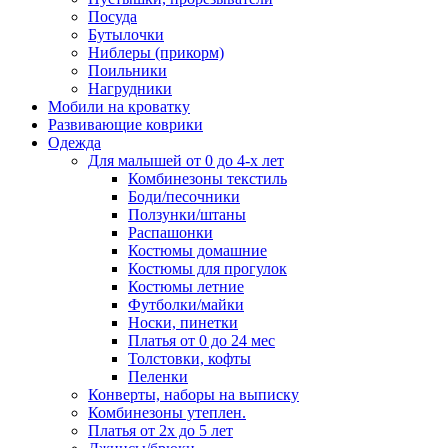
Посуда
Бутылочки
Ниблеры (прикорм)
Поильники
Нагрудники
Мобили на кроватку
Развивающие коврики
Одежда
Для малышей от 0 до 4-х лет
Комбинезоны текстиль
Боди/песочники
Ползунки/штаны
Распашонки
Костюмы домашние
Костюмы для прогулок
Костюмы летние
Футболки/майки
Носки, пинетки
Платья от 0 до 24 мес
Толстовки, кофты
Пеленки
Конверты, наборы на выписку
Комбинезоны утеплен.
Платья от 2х до 5 лет