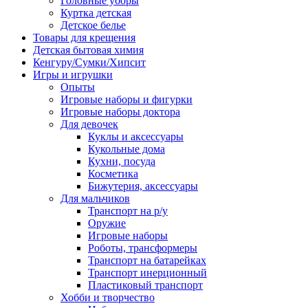
Головные уборы
Куртка детская
Детское белье
Товары для крещения
Детская бытовая химия
Кенгуру/Сумки/Хипсит
Игры и игрушки
Опыты
Игровые наборы и фигурки
Игровые наборы доктора
Для девочек
Куклы и аксессуары
Кукольные дома
Кухни, посуда
Косметика
Бижутерия, аксессуары
Для мальчиков
Транспорт на р/у
Оружие
Игровые наборы
Роботы, трансформеры
Транспорт на батарейках
Транспорт инерционный
Пластиковый транспорт
Хобби и творчество