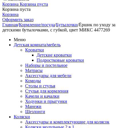
Корзина
Корзина пуста
Корзина пуста
Корзина
Оформить заказ
Главная
/
Кормление/посуда
/
Бутылочки
/
Ёршик по уходу за
детскими бутылочками, с губкой, цвет МИКС 4477269
Меню
Детская комната/мебель
Кроватки
Детские кроватки
Подростковые кроватки
Наборы и постельное
Матрасы
Аксессуары для мебели
Комоды
Столы и стулья
Стулья для кормления
Качели и качалки
Ходунки и прыгунки
Манежи
Шезлонги
Коляски
Аксессуары и комплектующие для колясок
Коляски модульные 2 в 1