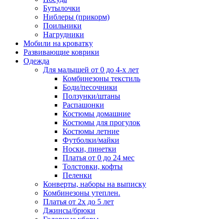
Бутылочки
Ниблеры (прикорм)
Поильники
Нагрудники
Мобили на кроватку
Развивающие коврики
Одежда
Для малышей от 0 до 4-х лет
Комбинезоны текстиль
Боди/песочники
Ползунки/штаны
Распашонки
Костюмы домашние
Костюмы для прогулок
Костюмы летние
Футболки/майки
Носки, пинетки
Платья от 0 до 24 мес
Толстовки, кофты
Пеленки
Конверты, наборы на выписку
Комбинезоны утеплен.
Платья от 2х до 5 лет
Джинсы/брюки