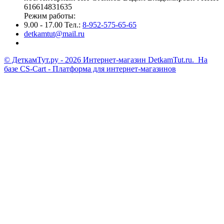
616614831635
Режим работы:
9.00 - 17.00 Тел.:
8-952-575-65-65
detkamtut@mail.ru
© ДеткамТут.ру - 2026 Интернет-магазин DetkamTut.ru. На
базе
CS-Cart - Платформа для интернет-магазинов