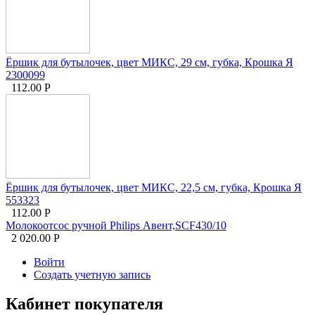
Ёршик для бутылочек, цвет МИКС, 29 см, губка, Крошка Я
2300099
112.00
Р
Ёршик для бутылочек, цвет МИКС, 22,5 см, губка, Крошка Я
553323
112.00
Р
Молокоотсос ручной Philips Авент,SCF430/10
2 020.00
Р
Войти
Создать учетную запись
Кабинет покупателя