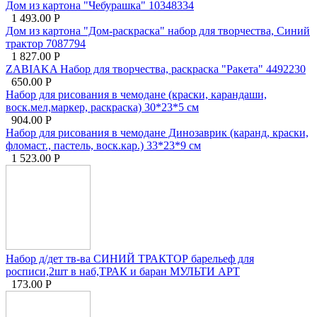
Дом из картона "Чебурашка" 10348334
1 493.00
Р
Дом из картона "Дом-раскраска" набор для творчества, Синий
трактор 7087794
1 827.00
Р
ZABIAKA Набор для творчества, раскраска "Ракета" 4492230
650.00
Р
Набор для рисования в чемодане (краски, карандаши,
воск.мел,маркер, раскраска) 30*23*5 см
904.00
Р
Набор для рисования в чемодане Динозаврик (каранд, краски,
фломаст., пастель, воск.кар.) 33*23*9 см
1 523.00
Р
Набор д/дет тв-ва СИНИЙ ТРАКТОР барельеф для
росписи,2шт в наб,ТРАК и баран МУЛЬТИ АРТ
173.00
Р