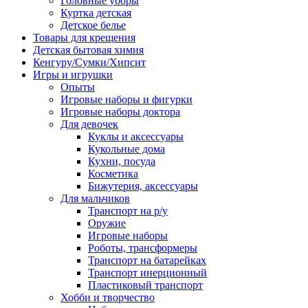
Головные уборы
Куртка детская
Детское белье
Товары для крещения
Детская бытовая химия
Кенгуру/Сумки/Хипсит
Игры и игрушки
Опыты
Игровые наборы и фигурки
Игровые наборы доктора
Для девочек
Куклы и аксессуары
Кукольные дома
Кухни, посуда
Косметика
Бижутерия, аксессуары
Для мальчиков
Транспорт на р/у
Оружие
Игровые наборы
Роботы, трансформеры
Транспорт на батарейках
Транспорт инерционный
Пластиковый транспорт
Хобби и творчество