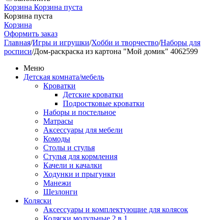
Корзина
Корзина пуста
Корзина пуста
Корзина
Оформить заказ
Главная
/
Игры и игрушки
/
Хобби и творчество
/
Наборы для
росписи
/
Дом-раскраска из картона "Мой домик" 4062599
Меню
Детская комната/мебель
Кроватки
Детские кроватки
Подростковые кроватки
Наборы и постельное
Матрасы
Аксессуары для мебели
Комоды
Столы и стулья
Стулья для кормления
Качели и качалки
Ходунки и прыгунки
Манежи
Шезлонги
Коляски
Аксессуары и комплектующие для колясок
Коляски модульные 2 в 1