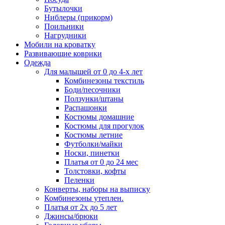
Бутылочки
Ниблеры (прикорм)
Поильники
Нагрудники
Мобили на кроватку
Развивающие коврики
Одежда
Для малышей от 0 до 4-х лет
Комбинезоны текстиль
Боди/песочники
Ползунки/штаны
Распашонки
Костюмы домашние
Костюмы для прогулок
Костюмы летние
Футболки/майки
Носки, пинетки
Платья от 0 до 24 мес
Толстовки, кофты
Пеленки
Конверты, наборы на выписку
Комбинезоны утеплен.
Платья от 2х до 5 лет
Джинсы/брюки