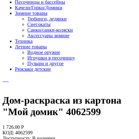
Песочницы и бассейны
Качели/Горки/Домики
Зимние товары
Тюбинги, ледянки
Снегокаты
Санки/санки-коляски
Аксессуары зимние
Техника
Летние товары
Водное оружие
Игрушки в песочницу
Пузыри и другое
Рюкзаки детские
Дом-раскраска из картона
"Мой домик" 4062599
1 726.00
Р
КОД:
4062599
Доступность:
В наличии