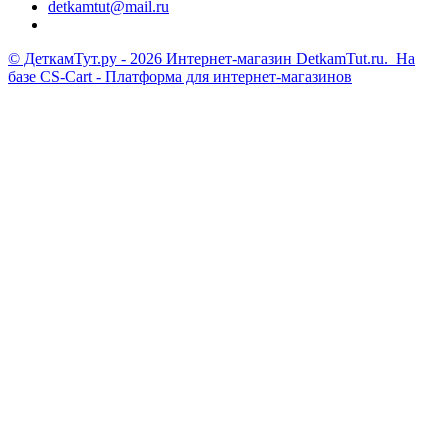
detkamtut@mail.ru
© ДеткамТут.ру - 2026 Интернет-магазин DetkamTut.ru. На
базе
CS-Cart - Платформа для интернет-магазинов