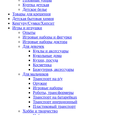
Головные уборы
Куртка детская
Детское белье
Товары для крещения
Детская бытовая химия
Кенгуру/Сумки/Хипсит
Игры и игрушки
Опыты
Игровые наборы и фигурки
Игровые наборы доктора
Для девочек
Куклы и аксессуары
Кукольные дома
Кухни, посуда
Косметика
Бижутерия, аксессуары
Для мальчиков
Транспорт на р/у
Оружие
Игровые наборы
Роботы, трансформеры
Транспорт на батарейках
Транспорт инерционный
Пластиковый транспорт
Хобби и творчество