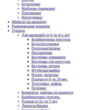
Бутылочки
Ниблеры (прикорм)
Поильники
Нагрудники
Мобили на кроватку
Развивающие коврики
Одежда
Для малышей от 0 до 4-х лет
Комбинезоны текстиль
Боди/песочники
Ползунки/штаны
Распашонки
Костюмы домашние
Костюмы для прогулок
Костюмы летние
Футболки/майки
Носки, пинетки
Платья от 0 до 24 мес
Толстовки, кофты
Пеленки
Конверты, наборы на выписку
Комбинезоны утеплен.
Платья от 2х до 5 лет
Джинсы/брюки