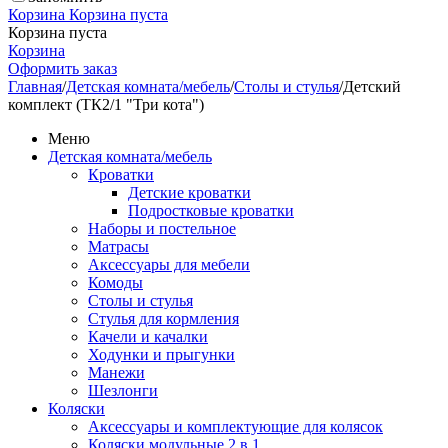
Корзина
Корзина пуста
Корзина пуста
Корзина
Оформить заказ
Главная
/
Детская комната/мебель
/
Столы и стулья
/
Детский
комплект (ТК2/1 "Три кота")
Меню
Детская комната/мебель
Кроватки
Детские кроватки
Подростковые кроватки
Наборы и постельное
Матрасы
Аксессуары для мебели
Комоды
Столы и стулья
Стулья для кормления
Качели и качалки
Ходунки и прыгунки
Манежи
Шезлонги
Коляски
Аксессуары и комплектующие для колясок
Коляски модульные 2 в 1