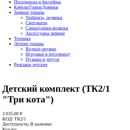
Песочницы и бассейны
Качели/Горки/Домики
Зимние товары
Тюбинги, ледянки
Снегокаты
Санки/санки-коляски
Аксессуары зимние
Техника
Летние товары
Водное оружие
Игрушки в песочницу
Пузыри и другое
Рюкзаки детские
Детский комплект (ТК2/1
"Три кота")
3 035.00
Р
КОД:
ТК2/1
Доступность:
В наличии
Кол-во: