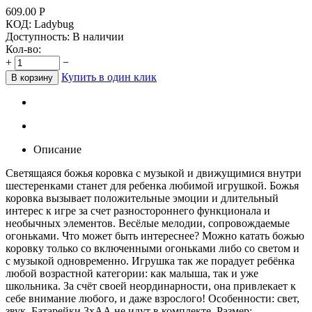
609.00
Р
КОД:
Ladybug
Доступность:
В наличии
Кол-во:
+
−
Купить в один клик
В корзину
Описание
Светящаяся божья коровка с музыкой и движущимися внутри
шестеренками станет для ребенка любимой игрушкой. Божья
коровка вызывает положительные эмоции и длительный
интерес к игре за счет разностороннего функционала и
необычных элементов. Весёлые мелодии, сопровождаемые
огоньками. Что может быть интереснее? Можно катать божью
коровку только со включенными огоньками либо со светом и
с музыкой одновременно. Игрушка так же порадует ребёнка
любой возрастной категории: как малыша, так и уже
школьника. За счёт своей неординарности, она привлекает к
себе внимание любого, и даже взрослого! Особенности: свет,
звук. Батарейки 3хАА не идут в комплекте. Размер: