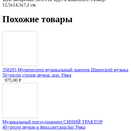
12,5x14,3x7,2 см.
Похожие товары
358295 Мультиплеер музыкальный львенок Шаинский музыка
50+песен,стихов,звуков. кор. Умка
975.00
Р
Музыкальный поезд-пианино СИНИЙ ТРАКТОР
40+песен,звуков и фраз.свет.кор.бат Умка