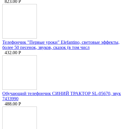
823.00
Р
Телефончик "Первые уроки" Elefantino, световые эффекты,
более 50 песенок, звуков, сказок (в том числ
432.00
Р
Обучающий телефончик СИНИЙ ТРАКТОР SL-05670, звук
7433990
488.00
Р