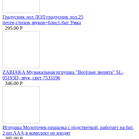
Градусник лол ЛОЛ градусник лол.25
песен,стихов,звуков+блист./бат Умка
295.00
Р
ZABIAKA Музыкальная игрушка "Весёлые зверята" SL-
05193D, звук, свет 7533196
346.00
Р
Игрушка Молоточек-пищалка с подстветкой, работает на бат.
2 шт.ААА,в комплект не входят
295.00
Р