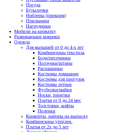
Посуда
Бутылочки
Ниблеры (прикорм)
Поильники
Нагрудники
Мобили на кроватку
Развивающие коврики
Одежда
Для малышей от 0 до 4-х лет
Комбинезоны текстиль
Боди/песочники
Ползунки/штаны
Распашонки
Костюмы домашние
Костюмы для прогулок
Костюмы летние
Футболки/майки
Носки, пинетки
Платья от 0 до 24 мес
Толстовки, кофты
Пеленки
Конверты, наборы на выписку
Комбинезоны утеплен.
Платья от 2х до 5 лет