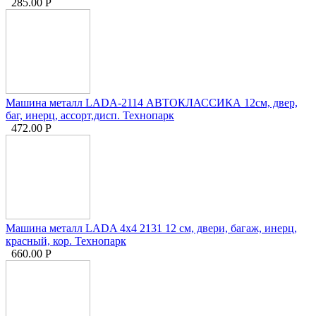
285.00
Р
Машина металл LADA-2114 АВТОКЛАССИКА 12см, двер,
баг, инерц, ассорт,дисп. Технопарк
472.00
Р
Машина металл LADA 4x4 2131 12 см, двери, багаж, инерц,
красный, кор. Технопарк
660.00
Р