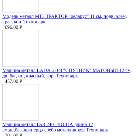
Модель металл МТЗ ТРАКТОР "беларус" 11 см, подв. элем,
крас, кор. Технопарк
696.00
Р
Машина металл LADA-2108 "СПУТНИК" МАТОВЫЙ 12 см,
дв, баг, ин, красный, кор. Технопарк
457.00
Р
Машина металл ГАЗ-2401 ВОЛГА длина 12
см,дв,багаж,инерц,серебр металлик,кор Технопарк
701.00
Р