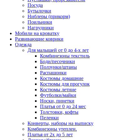
Посуда
Бутылочки
Ниблеры (прикорм)
Поильники
Нагрудники
Мобили на кроватку
Развивающие коврики
Одежда
Для малышей от 0 до 4-х лет
Комбинезоны текстиль
Боди/песочники
Ползунки/штаны
Распашонки
Костюмы домашние
Костюмы для прогулок
Костюмы летние
Футболки/майки
Носки, пинетки
Платья от 0 до 24 мес
Толстовки, кофты
Пеленки
Конверты, наборы на выписку
Комбинезоны утеплен.
Платья от 2х до 5 лет