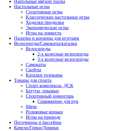
Напольные мягкие пазлы
Настольные игры
Спортивные игры
Классические настольные игры
Ходилки бродилки
Экономические игры
Игры на ловкость
Палатки и корзины для игрушек
Велосипеды/Самокаты/каталки
Велосипеды
2-х колесные велосипеды
3-х колесные велосипеды
Самокаты
Скейты
Каталки толокары
Товары для спорта
Спорт комплексы, ДСК
Батуты, прыжки
Спортивный инвентарь
Снаряжение для рук
Мячи
Роликовые коньки
Игры на природе
Песочницы и бассейны
Качели/Горки/Домики