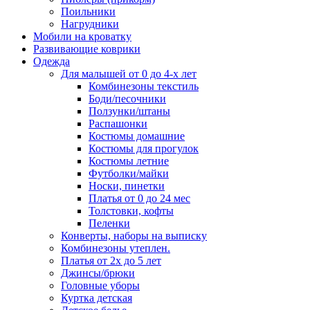
Поильники
Нагрудники
Мобили на кроватку
Развивающие коврики
Одежда
Для малышей от 0 до 4-х лет
Комбинезоны текстиль
Боди/песочники
Ползунки/штаны
Распашонки
Костюмы домашние
Костюмы для прогулок
Костюмы летние
Футболки/майки
Носки, пинетки
Платья от 0 до 24 мес
Толстовки, кофты
Пеленки
Конверты, наборы на выписку
Комбинезоны утеплен.
Платья от 2х до 5 лет
Джинсы/брюки
Головные уборы
Куртка детская