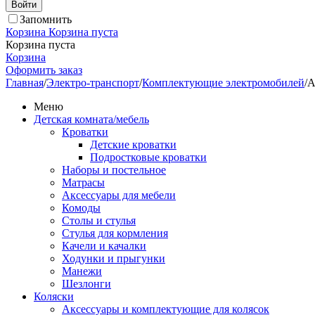
Войти
Запомнить
Корзина
Корзина пуста
Корзина пуста
Корзина
Оформить заказ
Главная
/
Электро-транспорт
/
Комплектующие электромобилей
/
А
Меню
Детская комната/мебель
Кроватки
Детские кроватки
Подростковые кроватки
Наборы и постельное
Матрасы
Аксессуары для мебели
Комоды
Столы и стулья
Стулья для кормления
Качели и качалки
Ходунки и прыгунки
Манежи
Шезлонги
Коляски
Аксессуары и комплектующие для колясок