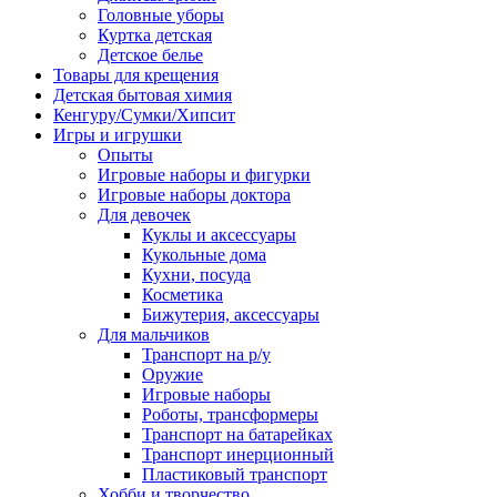
Головные уборы
Куртка детская
Детское белье
Товары для крещения
Детская бытовая химия
Кенгуру/Сумки/Хипсит
Игры и игрушки
Опыты
Игровые наборы и фигурки
Игровые наборы доктора
Для девочек
Куклы и аксессуары
Кукольные дома
Кухни, посуда
Косметика
Бижутерия, аксессуары
Для мальчиков
Транспорт на р/у
Оружие
Игровые наборы
Роботы, трансформеры
Транспорт на батарейках
Транспорт инерционный
Пластиковый транспорт
Хобби и творчество