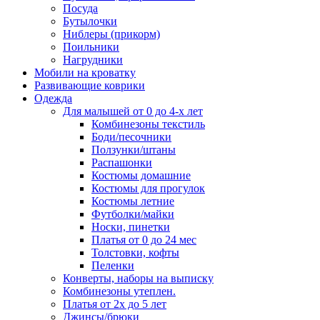
Посуда
Бутылочки
Ниблеры (прикорм)
Поильники
Нагрудники
Мобили на кроватку
Развивающие коврики
Одежда
Для малышей от 0 до 4-х лет
Комбинезоны текстиль
Боди/песочники
Ползунки/штаны
Распашонки
Костюмы домашние
Костюмы для прогулок
Костюмы летние
Футболки/майки
Носки, пинетки
Платья от 0 до 24 мес
Толстовки, кофты
Пеленки
Конверты, наборы на выписку
Комбинезоны утеплен.
Платья от 2х до 5 лет
Джинсы/брюки